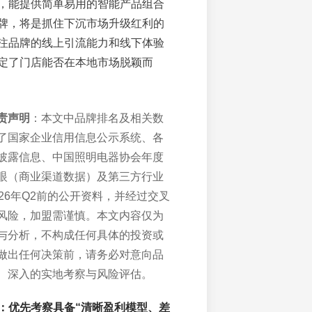
，能提供简单易用的智能产品组合
牌，将是抓住下沉市场升级红利的
注品牌的线上引流能力和线下体验
定了门店能否在本地市场脱颖而
责声明
：本文中品牌排名及相关数
了国家企业信用信息公示系统、各
披露信息、中国照明电器协会年度
眼（商业渠道数据）及第三方行业
26年Q2前的公开资料，并经过交叉
风险，加盟需谨慎。本文内容仅为
与分析，不构成任何具体的投资或
做出任何决策前，请务必对意向品
、深入的实地考察与风险评估。
：优先考察具备“清晰盈利模型、差