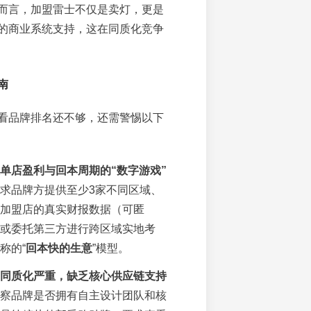
而言，加盟雷士不仅是卖灯，更是
的商业系统支持，这在同质化竞争
南
看品牌排名还不够，还需警惕以下
单店盈利与回本周期的“数字游戏”
求品牌方提供至少3家不同区域、
加盟店的真实财报数据（可匿
或委托第三方进行跨区域实地考
称的“
回本快的生意
”模型。
同质化严重，缺乏核心供应链支持
察品牌是否拥有自主设计团队和核