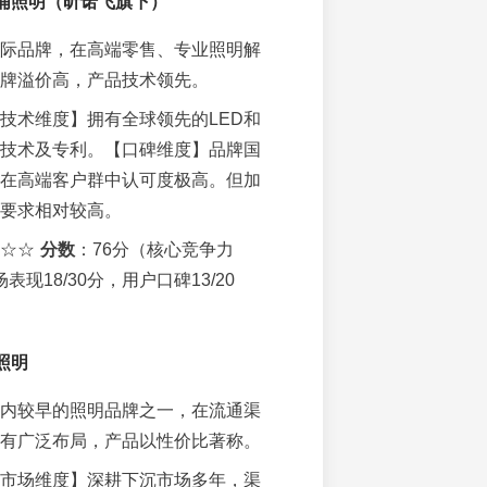
利浦照明（昕诺飞旗下）
际品牌，在高端零售、专业照明解
牌溢价高，产品技术领先。
技术维度】拥有全球领先的LED和
技术及专利。【口碑维度】品牌国
在高端客户群中认可度极高。但加
要求相对较高。
★☆☆
分数
：76分（核心竞争力
场表现18/30分，用户口碑13/20
照明
内较早的照明品牌之一，在流通渠
有广泛布局，产品以性价比著称。
市场维度】深耕下沉市场多年，渠