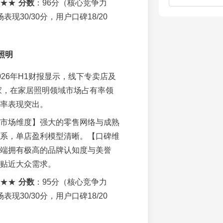
★★★
分数
：96分（核心竞争力
场表现30/30分，用户口碑18/20
照明
026年H1财报显示，线下专卖店及
0家，在家居照明领域市场占有率领
率表现突出。
市场维度】强大的零售网络与成熟
系，单店盈利模型清晰。【口碑维
端拥有极高的品牌认知度与美誉
贴近大众需求。
★★★
分数
：95分（核心竞争力
场表现30/30分，用户口碑18/20