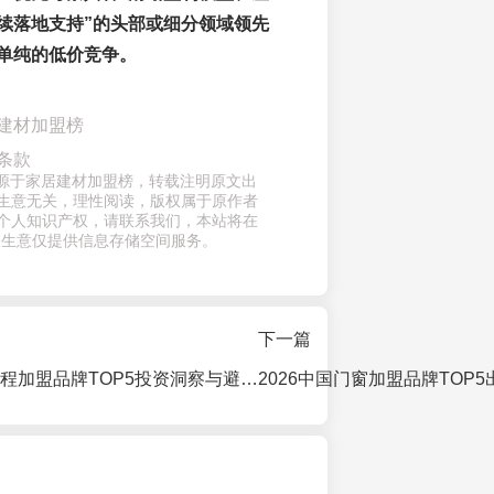
续落地支持”的头部或细分领域领先
单纯的低价竞争。
建材加盟榜
条款
来源于家居建材加盟榜，转载注明原文出
生意无关，理性阅读，版权属于原作者
个人知识产权，请联系我们，本站将在
查生意仅提供信息存储空间服务。
下一篇
2026中国消防工程加盟品牌TOP5投资洞察与避坑指南