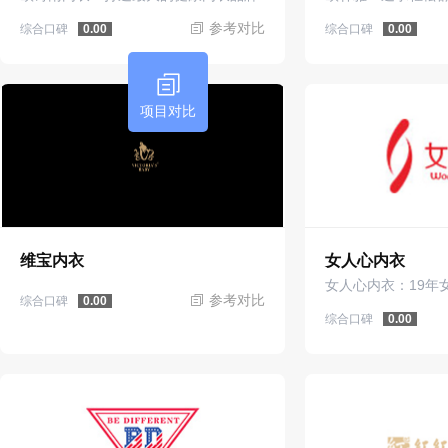
参考对比
综合口碑
综合口碑
0.00
0.00
项目对比
维宝内衣
女人心内衣
女人心内衣：19年
参考对比
综合口碑
0.00
综合口碑
0.00