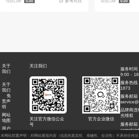
参考对比
综合口碑
综合口碑
0.00
0.00
关于
关注我们
服务时间
我们
9:00 - 18
服务热线：4
关于
1873
我们
免
服务邮箱
责声
service
明
品牌商违
网站
光维权
关注官方微信公众
官方企业微信
地图
服务邮箱
号
用户
complai
协议
本网站郑重声明：对网站展现内容（信息的真实性、准确性、合法性）不承担任何法
客服QQ：2