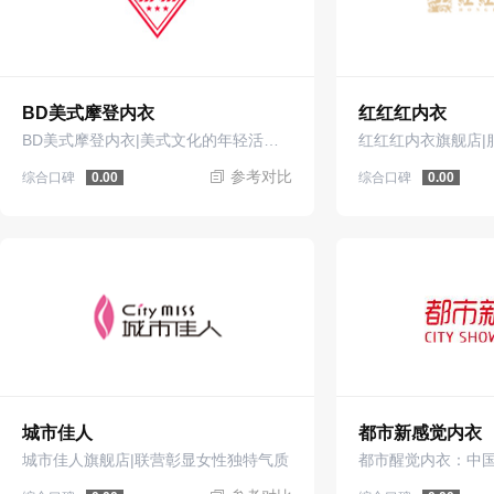
BD美式摩登内衣
红红红内衣
BD美式摩登内衣|美式文化的年轻活力品牌
参考对比
综合口碑
综合口碑
0.00
0.00
城市佳人
都市新感觉内衣
城市佳人旗舰店|联营彰显女性独特气质