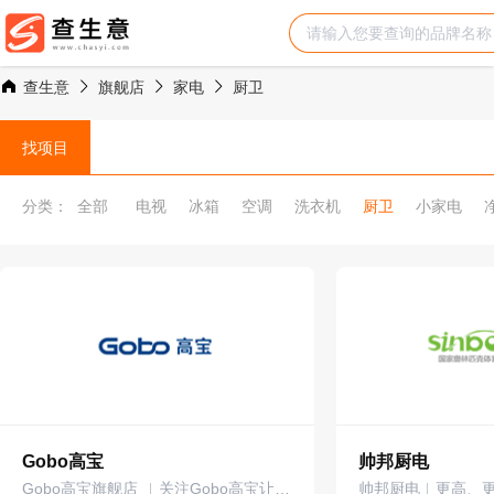
查生意
旗舰店
家电
厨卫
找项目
分类：
全部
电视
冰箱
空调
洗衣机
厨卫
小家电
Gobo高宝
帅邦厨电
Gobo高宝旗舰店 ︳关注Gobo高宝让你有更美好的卫浴体验
帅邦厨电︱更高、