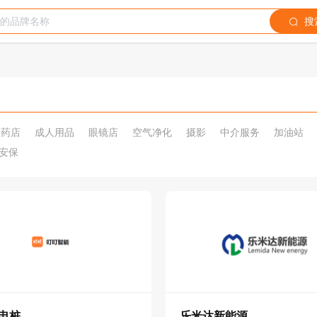
搜
药店
成人用品
眼镜店
空气净化
摄影
中介服务
加油站
安保
电桩
乐米达新能源