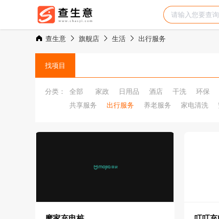
查生意
旗舰店
生活
出行服务
找项目
分类：
全部
家政
日用品
酒店
干洗
环保
共享服务
出行服务
养老服务
家电清洗
摩家充电桩
叮叮充