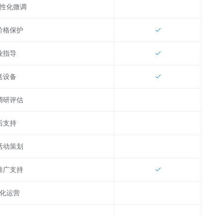
性化微调
价格保护
业指导
送设备
调研评估
后支持
活动策划
推广支持
化运营