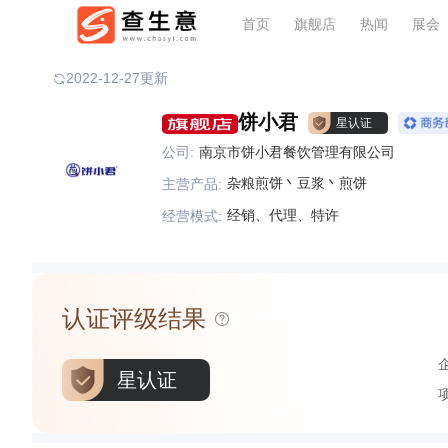
首页
旗舰店
热闻
展会
2022-12-27更新
饼小君
星认证
公司:
南京市饼小君餐饮管理有限公司
杂粮煎饼丶豆浆丶煎饼
主营产品:
经销、代理、特许
经营模式:
认证评级结果
星认证