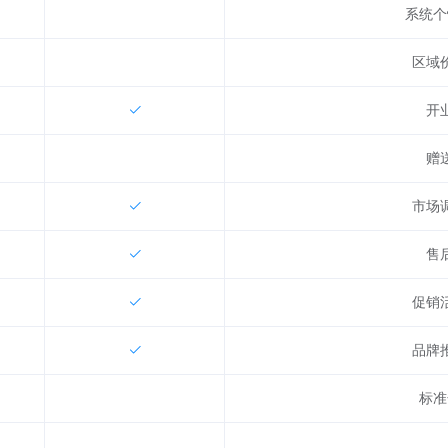
系统个
区域
开
赠
市场
售
促销
品牌
标准