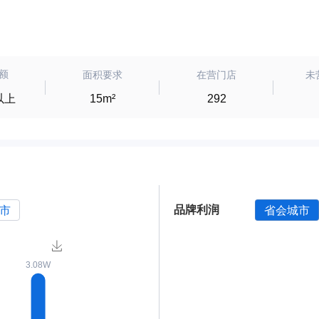
额
面积要求
在营门店
未
w以上
15m²
292
品牌利润
市
省会城市