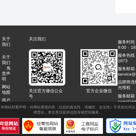
关于
关注我们
服务时间
我们
9:00 - 18
服务热线：4
关于
1873
我们
免
服务邮箱
责声
service
明
品牌商违
网站
光维权
关注官方微信公众
官方企业微信
地图
服务邮箱
号
用户
complai
协议
本网站郑重声明：对网站展现内容（信息的真实性、准确性、合法性）不承担任何法
客服QQ：2
律责任，查生意仅提供信息存储空间服务。
联系
商务合作
我们
1995789
网站
标签