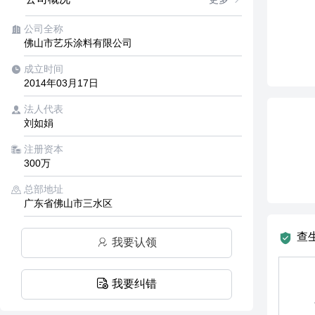
公司全称
佛山市艺乐涂料有限公司
成立时间
2014年03月17日
法人代表
刘如娟
注册资本
300万
总部地址
广东省佛山市三水区
查
我要认领
我要纠错