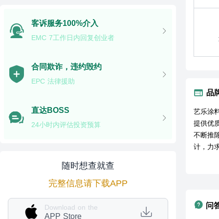
客诉服务100%介入
EMC 7工作日内回复创业者
合同欺诈，违约毁约
EPC 法律援助
品
直达BOSS
艺乐涂
提供优
24小时内评估投资预算
不断推
计，力
随时想查就查
完整信息请下载APP
问
Download on the
APP Store