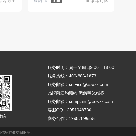
参考对比
参考对比
综合口碑
0.00
服务时间：周一至周日9:00 - 18:00
服务热线：400-886-1873
服务邮箱：service@eswzx.com
品牌商违约毁约 调解曝光维权
服务邮箱：complaint@eswzx.com
客服QQ：2051948730
微信
商务合作：19957896596
供信息存储空间服务。