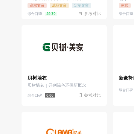
高端窗帘
成品窗帘
定制窗帘
家居
参考对比
综合口碑
综合口碑
49.70
贝树墙衣
新豪轩
贝树墙衣 | 开创绿色环保新概念
综合口碑
参考对比
综合口碑
0.00