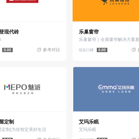
登现代砖
乐巢窗帘
来
参考对比
综合口碑
0.00
0.00
屋定制
艾玛乐眠
屋定制|为你智定美好生活
艾玛乐眠