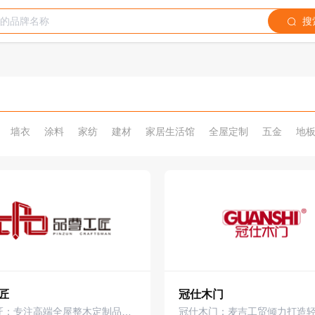
搜
墙衣
涂料
家纺
建材
家居生活馆
全屋定制
五金
地
匠
冠仕木门
品尊工匠：专注高端全屋整木定制品牌厂家