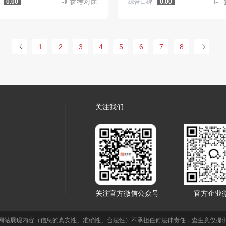
参考对比
综合口碑
0.00
0.00
1
2
3
4
5
6
7
8
关注我们
关注官方微信公众号
官方企业
网站展现内容（信息的真实性、准确性、合法性）不承担任何法律责任，查生意仅提