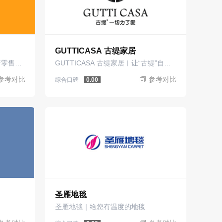
GUTTICASA 古缇家居
乐巢窗帘 | 全屋窗帘解决方案新零售领军品牌
GUTTICASA 古缇家居︱让“古缇”自信而不张扬、简约却极富内涵
参考对比
参考对比
综合口碑
0.00
圣雁地毯
圣雁地毯 | 给您有温度的地毯