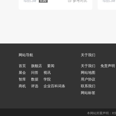
参考对比
综合口碑
综合口碑
0.00
网站导航
关于我们
首页
旗舰店
要闻
关于我们
免责声明
展会
问答
视讯
网站地图
智库
数据
学院
用户协议
商机
评选
企业百科词条
联系我们
网站标签
本网站郑重声明：对