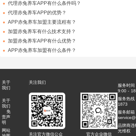
代理赤兔养车APP有什么条件吗？
代理赤兔养车APP的优势？
APP赤兔养车加盟主要流程有？
加盟赤兔养车有什么技术支持？
加盟赤兔养车APP有什么优势？
APP赤兔养车加盟有什么条件？
关于
关注我们
服务时间
我们
9:00 - 18
服务热线：4
关于
1873
我们
免
服务邮箱
责声
service
明
品牌商违
网站
光维权
关注官方微信公众
官方企业微信
地图