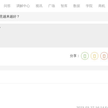
问答
调解中心
视讯
广场
智库
数据
学院
商机
意越来越好？
？
分享：
度友好加入自身经验见解或想法
2023-03-27 16:14:5