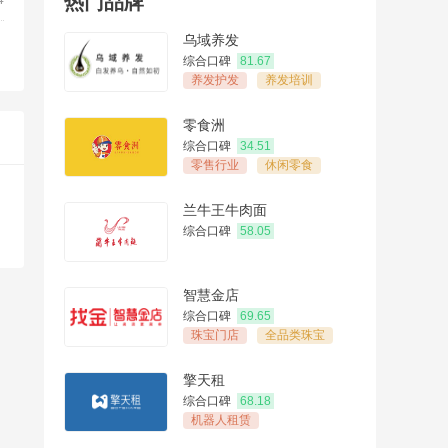
热门品牌
乌域养发
综合口碑
81.67
养发护发
养发培训
零食洲
综合口碑
34.51
零售行业
休闲零食
兰牛王牛肉面
综合口碑
58.05
智慧金店
综合口碑
69.65
珠宝门店
全品类珠宝
擎天租
综合口碑
68.18
机器人租赁