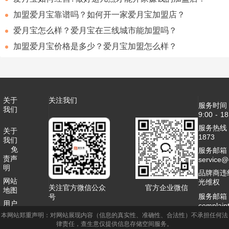
加盟爱月宝靠谱吗？如何开一家爱月宝加盟店？
爱月宝怎么样？爱月宝在三线城市能加盟吗？
加盟爱月宝价格是多少？爱月宝加盟怎么样？
关于
关注我们
服务时间
我们
9:00 - 18
服务热线：4
关于
1873
我们
免
服务邮箱
责声
service
明
品牌商违
网站
光维权
关注官方微信公众
官方企业微信
地图
服务邮箱
号
用户
complai
协议
本网站郑重声明：对网站展现内容（信息的真实性、准确性、合法性）不承担任何法
客服QQ：2
律责任，查生意仅提供信息存储空间服务。
联系