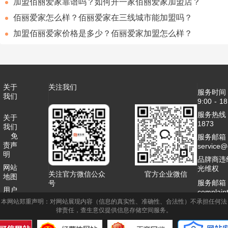
加盟佰丽爱家靠谱吗？如何开一家佰丽爱家加盟店？
佰丽爱家怎么样？佰丽爱家在三线城市能加盟吗？
加盟佰丽爱家价格是多少？佰丽爱家加盟怎么样？
关于
关注我们
服务时间
我们
9:00 - 18
服务热线：4
关于
1873
我们
免
服务邮箱
责声
service
明
品牌商违
网站
光维权
关注官方微信公众
官方企业微信
地图
服务邮箱
号
用户
complai
协议
本网站郑重声明：对网站展现内容（信息的真实性、准确性、合法性）不承担任何法
客服QQ：2
律责任，查生意仅提供信息存储空间服务。
联系
商务合作
我们