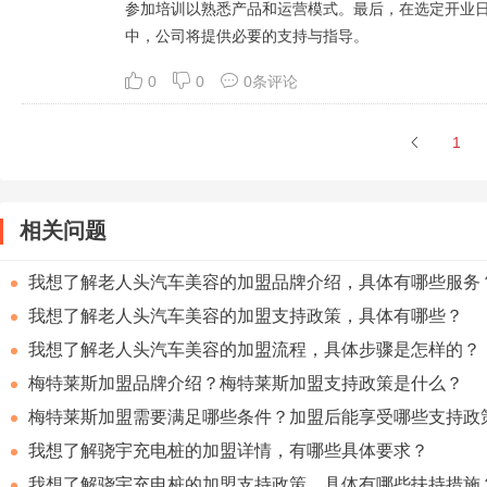
参加培训以熟悉产品和运营模式。最后，在选定开业
中，公司将提供必要的支持与指导。
0
0
0条评论
1
相关问题
我想了解老人头汽车美容的加盟品牌介绍，具体有哪些服务
我想了解老人头汽车美容的加盟支持政策，具体有哪些？
我想了解老人头汽车美容的加盟流程，具体步骤是怎样的？
梅特莱斯加盟品牌介绍？梅特莱斯加盟支持政策是什么？
梅特莱斯加盟需要满足哪些条件？加盟后能享受哪些支持政
我想了解骁宇充电桩的加盟详情，有哪些具体要求？
我想了解骁宇充电桩的加盟支持政策，具体有哪些扶持措施