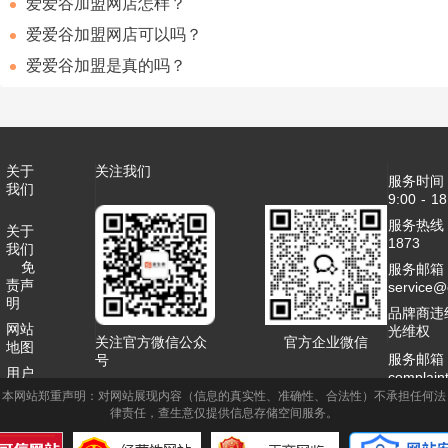
爱爱谷加盟网店怎样？
爱爱谷加盟网店可以吗？
爱爱谷加盟是真的吗？
关于
关注我们
服务时间
我们
9:00 - 18
服务热线：4
关于
1873
我们
免
服务邮箱
责声
service
明
品牌商违
网站
光维权
关注官方微信公众
官方企业微信
地图
服务邮箱
号
用户
complai
协议
本网站郑重声明：对网站展现内容（信息的真实性、准确性、合法性）不承担任何法
客服QQ：2
律责任，查生意仅提供信息存储空间服务。
联系
商务合作
我们