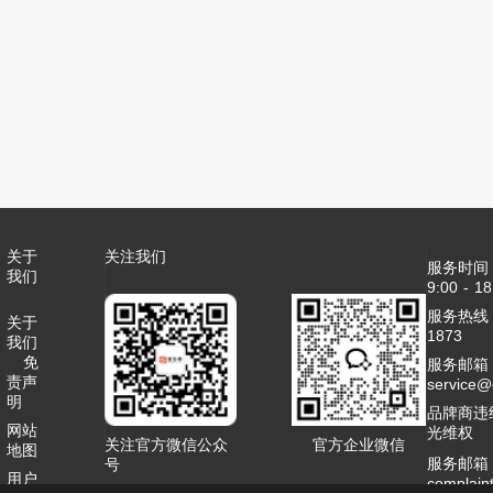
关于
关注我们
服务时间
我们
9:00 - 18
服务热线：4
关于
1873
我们
免
服务邮箱
责声
service
明
品牌商违
网站
光维权
关注官方微信公众
官方企业微信
地图
服务邮箱
号
用户
complai