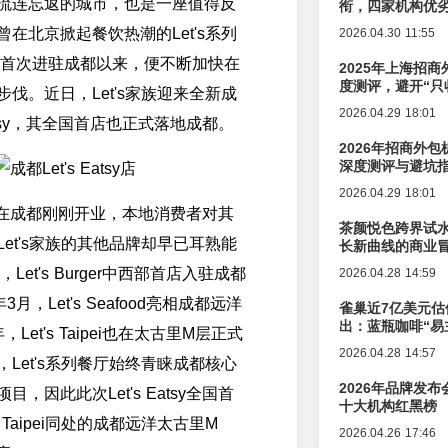
流连忘返的城市，也是一座值得反
衔，四家机构优
在北京掀起餐饮热潮的Let's系列
2026.04.30 11:55
4年首次进驻成都以来，便不断加快在
2025年上海招商
度测评，避开“只
伐。近日，Let's家族迎来全新成
2026.04.29 18:01
Eatsy，其全国首店也正式落地成都。
2026年招商外
深度测评与避坑
2026.04.29 18:01
atsy在成都刚刚开业，本地消费者对其
茶颜悦色跨界试
et's家族的其他品牌却早已耳熟能
长新曲线的商业
，Let's Burger中西部首店入驻成都
2026.04.28 14:59
年3月，Let's Seafood亮相成都远洋
雀巢近7亿美元估
出：蓝瓶咖啡“易
Let's Taipei也在太古里M层正式
辑变迁
2026.04.28 14:57
Let's系列餐厅始终青睐成都核心
2026年品牌发
，因此此次Let's Eatsy全国首
十大机构红黑榜
s Taipei同处的成都远洋太古里M
2026.04.26 17:46