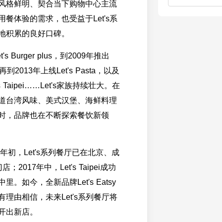
风格鲜明、契合当下购物中心主流
餐体验的需求，也受益于Let's系
地积累的良好口碑。
's Burger plus，到2009年推出
d，再到2013年上线Let's Pasta，以及
s Taipei……Let's家族持续壮大。在
道台湾风味、美式汉堡、海鲜料理
时，品牌也在不断探索餐饮新领
7年初，Let's系列餐厅已在北京、成
2017年中，Let's Taipei成功
。如今，全新品牌Let's Eatsy
理由相信，未来Let's系列餐厅将
开出新店。