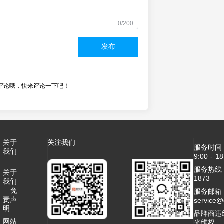
0/200
发布
评论哦，快来评论一下吧！
关于
关注我们
服务时间
我们
9:00 - 18
服务热线：4
关于
1873
我们
免
服务邮箱
责声
service
明
品牌商违
网站
光维权