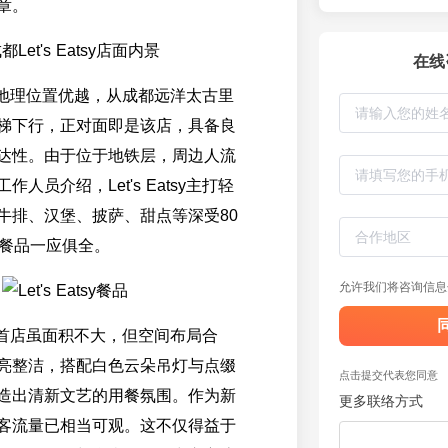
章。
在线
sy门店地理位置优越，从成都远洋太古里
梯下行，正对面即是该店，具备良
达性。由于位于地铁层，周边人流
人员介绍，Let's Eatsy主打轻
牛排、汉堡、披萨、甜点等深受80
的餐品一应俱全。
允许我们将咨询信息
sy全国首店虽面积不大，但空间布局合
亮整洁，搭配白色云朵吊灯与点缀
点击提交代表您同意
造出清新文艺的用餐氛围。作为新
更多联络方式
客流量已相当可观。这不仅得益于