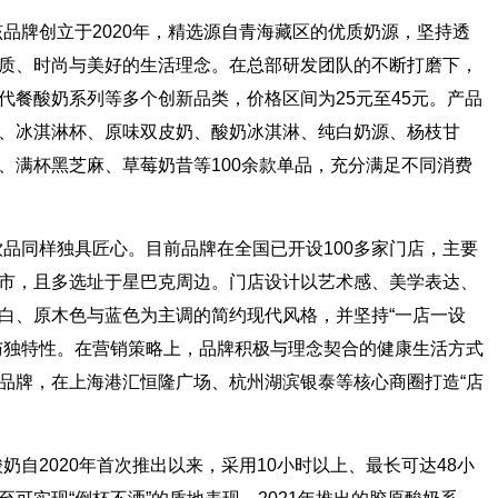
牌创立于2020年，精选源自青海藏区的优质奶源，坚持透
质、时尚与美好的生活理念。在总部研发团队的不断打磨下，
代餐酸奶系列等多个创新品类，价格区间为25元至45元。产品
、冰淇淋杯、原味双皮奶、酸奶冰淇淋、纯白奶源、杨枝甘
、满杯黑芝麻、草莓奶昔等100余款单品，充分满足不同消费
同样独具匠心。目前品牌在全国已开设100多家门店，主要
市，且多选址于星巴克周边。门店设计以艺术感、美学表达、
白、原木色与蓝色为主调的简约现代风格，并坚持“一店一设
与独特性。在营销策略上，品牌积极与理念契合的健康生活方式
品牌，在上海港汇恒隆广场、杭州湖滨银泰等核心商圈打造“店
2020年首次推出以来，采用10小时以上、最长可达48小