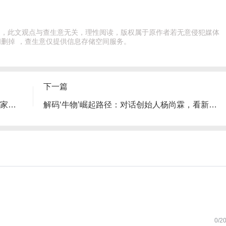
出处，此文观点与查生意无关，理性阅读，版权属于原作者若无意侵犯媒体
删掉 ，查生意仅提供信息存储空间服务。
下一篇
产品升级驱动扩张：福客麻辣烫一年拓店30家的突围之道
解码‘牛物’崛起路径：对话创始人杨尚霖，看新锐品牌如何高效破局
0/2