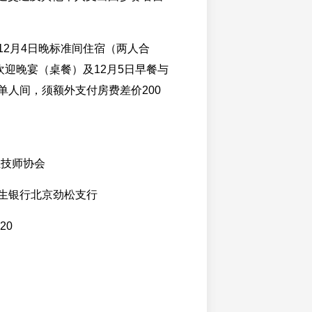
12月4日晚标准间住宿（两人合
欢迎晚宴（桌餐）及12月5日早餐与
单人间，须额外支付房费差价200
业技师协会
生银行北京劲松支行
20