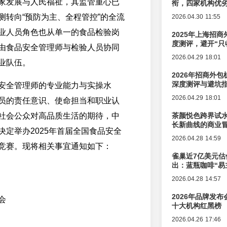
家发展与人民福祉，其监管重心已
衔，四家机构优
测转向“预防为主、全程管控”的全流
2026.04.30 11:55
业人员角色也从单一的食品检验岗
2025年上海招商
度测评，避开“只
由食品安全管理师与检验人员协同
2026.04.29 18:01
业队伍。
2026年招商外
深度测评与避坑
安全管理师的专业能力与实操水
2026.04.29 18:01
员的责任意识、使命担当和职业认
社会公众对高品质生活的期待，中
茶颜悦色跨界试
长新曲线的商业
决定举办2025年首届全国食品安全
2026.04.28 14:59
竞赛。现将相关事宜通知如下：
雀巢近7亿美元估
出：蓝瓶咖啡“易
辑变迁
2026.04.28 14:57
2026年品牌发
会
十大机构红黑榜
2026.04.26 17:46