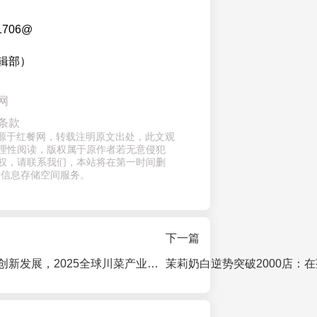
1706@
辑部）
网
条款
章来源于红餐网，转载注明原文出处，此文观
理性阅读，版权属于原作者若无意侵犯
权，请联系我们，本站将在第一时间删
供信息存储空间服务。
下一篇
共谋川菜传承与创新发展，2025全球川菜产业大会在乐山召开