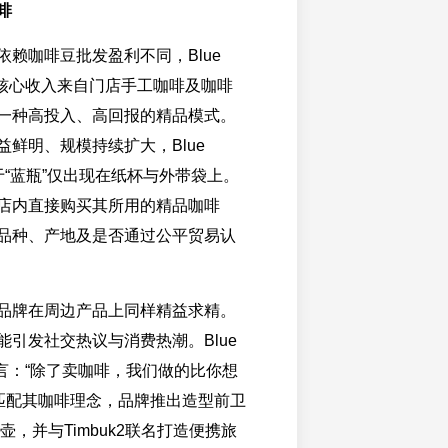
啡
依赖咖啡豆批发盈利不同，Blue
ffee的核心收入来自门店手工咖啡及咖啡
一种高投入、高回报的精品模式。
益鲜明、规模持续扩大，Blue
满足于“蓝瓶”仅出现在纸杯与外带袋上。
店内直接购买其所用的精品咖啡
品种、产地及是否通过公平贸易认
品牌在周边产品上同样精益求精。
能引发社交热议与消费热潮。Blue
ffee坦言：“除了卖咖啡，我们做的比你想
为匹配其咖啡理念，品牌推出造型前卫
咖啡壶，并与Timbuk2联名打造便携旅