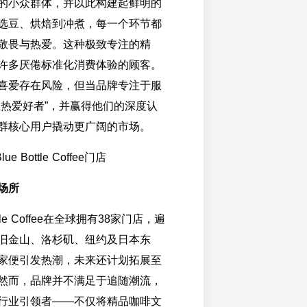
的小众群体，并以此构建起鲜明的
选豆、烘焙到冲煮，每一个环节都
敬畏与热爱。这种极致专注的精
许多厌倦标准化消费体验的顾客。
喜爱存在风险，但当品牌专注于服
狂热爱好者”，并赢得他们的深度认
群核心用户撬动更广阔的市场。
场所
ttle Coffee在全球拥有38家门店，遍
旧金山、洛杉矶、纽约及日本东
家便引发热潮，未来还计划拓展至
然而，品牌并不满足于追随潮流，
行业引领者——不仅将精品咖啡文