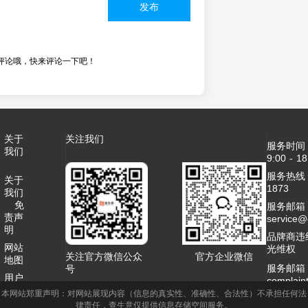
发布
评论哦，快来评论一下吧！
关于
关注我们
服务时间
我们
9:00 - 18
服务热线：4
关于
1873
我们
免
服务邮箱
责声
service
明
品牌商违
网站
光维权
关注官方微信公众
官方企业微信
地图
服务邮箱
号
用户
complai
协议
本网站郑重声明：对网站展现内容（信息的真实性、准确性、合法性）不承担任何法
客服QQ：2
律责任，查生意仅提供信息存储空间服务。