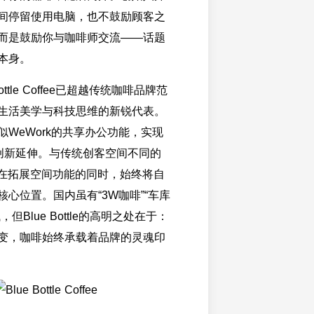
间停留使用电脑，也不鼓励顾客之
而是鼓励你与咖啡师交流——话题
本身。
ottle Coffee已超越传统咖啡品牌范
生活美学与科技思维的新锐代表。
WeWork的共享办公功能，实现
的创新延伸。与传统创客空间不同的
ttle在拓展空间功能的同时，始终将自
心位置。国内虽有“3W咖啡”“车库
但Blue Bottle的高明之处在于：
变，咖啡始终承载着品牌的灵魂印