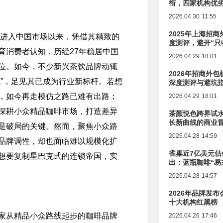
衔，四家机构优
2026.04.30 11:55
2025年上海招商
巴克进入中国市场以来，凭借其精致的
度测评，避开“只
育消费者认知，历经27年稳居中国
2026.04.29 18:01
位。如今，不少新兴茶饮品牌动辄
2026年招商外
克”，足见其已成为行业新标杆。若想
深度测评与避坑
，如今再走模仿之路已难有出路；
2026.04.29 18:01
深耕小众精品咖啡市场，打造差异
茶颜悦色跨界试
长新曲线的商业
是破局的关键。然而，聚焦小众路
2026.04.28 14:59
品牌调性，却也面临难以规模化扩
雀巢近7亿美元估
想要复制星巴克式的连锁帝国，实
出：蓝瓶咖啡“易
辑变迁
2026.04.28 14:57
2026年品牌发
十大机构红黑榜
家从精品小众路线起步的咖啡品牌
2026.04.26 17:46