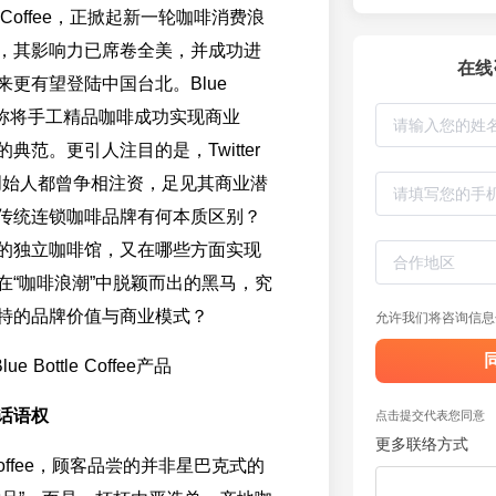
tle Coffee，正掀起新一轮咖啡消费浪
，其影响力已席卷全美，并成功进
在线
来更有望登陆中国台北。Blue
ffee堪称将手工精品咖啡成功实现商业
典范。更引人注目的是，Twitter
am的创始人都曾争相注资，足见其商业潜
传统连锁咖啡品牌有何本质区别？
的独立咖啡馆，又在哪些方面实现
在“咖啡浪潮”中脱颖而出的黑马，究
特的品牌价值与商业模式？
允许我们将咨询信息
话语权
点击提交代表您同意
更多联络方式
le Coffee，顾客品尝的并非星巴克式的