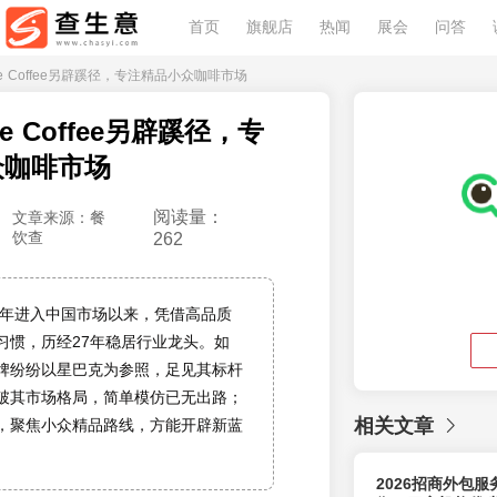
首页
旗舰店
热闻
展会
问答
Bottle Coffee另辟蹊径，专注精品小众咖啡市场
ttle Coffee另辟蹊径，专
众咖啡市场
阅读量：
文章来源：餐
饮查
262
99年进入中国市场以来，凭借高品质
习惯，历经27年稳居行业龙头。如
牌纷纷以星巴克为参照，足见其标杆
破其市场格局，简单模仿已无出路；
相关文章
，聚焦小众精品路线，方能开辟新蓝
2026招商外包