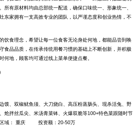
。所有原材料均由总部统一配送，确保口味统一、形象统一、
灶东家拥有一支高效专业的团队，以严谨态度和创业热情，不
的饮食理念，希望让每一位食客无论身处何地，都能品尝到唤
守食品品质，在传承传统用餐习惯的基础上不断创新，并积极
时何地，顾客均可通过线上菜单便捷点餐。
）
馍、双椒鱿鱼须、大刀烧白、高压粉蒸肠头、现杀活兔、野
、炝拌丝瓜尖、米汤青菜钵、火爆双脆等100+特色菜跟随时节
区域： 重庆 投资额：20-50万