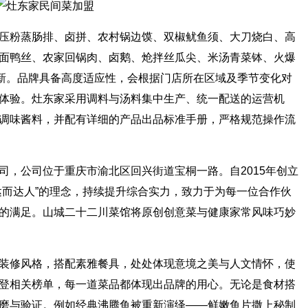
压粉蒸肠排、卤拼、农村锅边馍、双椒鱿鱼须、大刀烧白、高
面鸭丝、农家回锅肉、卤鹅、炝拌丝瓜尖、米汤青菜钵、火爆
更新。品牌具备高度适应性，会根据门店所在区域及季节变化对
体验。灶东家采用调料与汤料集中生产、统一配送的运营机
调味酱料，并配有详细的产品出品标准手册，严格规范操作流
司，公司位于重庆市渝北区回兴街道宝桐一路。自2015年创立
达而达人”的理念，持续提升综合实力，致力于为每一位合作伙
的满足。山城二十二川菜馆将原创创意菜与健康家常风味巧妙
装修风格，搭配素雅餐具，处处体现意境之美与人文情怀，使
登相关榜单，每一道菜品都体现出品牌的用心。无论是食材搭
磨与验证。例如经典沸腾鱼被重新演绎——鲜嫩鱼片撒上秘制