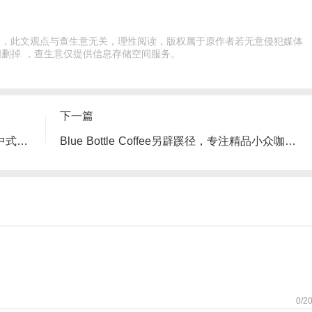
出处，此文观点与查生意无关，理性阅读，版权属于原作者若无意侵犯媒体
删掉 ，查生意仅提供信息存储空间服务。
下一篇
“慢”出新境界：和府捞面以反快餐逻辑重塑中式面馆体验
Blue Bottle Coffee另辟蹊径，专注精品小众咖啡市场
0/2