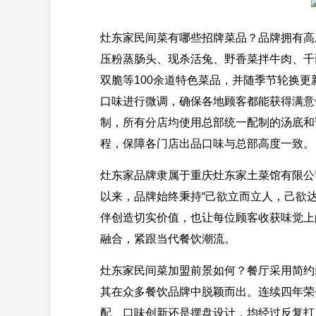
灶东家民间菜有哪些招牌菜品？品牌拥有高
压粉蒸肠头、现杀活兔、野香菜拌牛肉、千
双脆等100余道特色菜品，并随季节轮换
口味进行微调，确保各地顾客都能获得满意
制，所有分店均使用总部统一配制的汤底和
程，保障各门店出品口味与总部高度一致。
灶东家品牌隶属于重庆灶东家土菜馆有限公
以来，品牌始终秉持“己欲立而立人，己欲
伴创造切实价值，也让每位顾客收获味觉上
融合，紧跟当代餐饮潮流。
灶东家民间菜加盟前景如何？餐厅采用简约
其在众多餐饮品牌中脱颖而出。连续四年荣
配、口味创新还是摆盘设计，均经过反复打