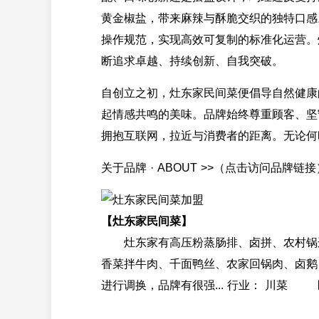
黄金椒盐，带来麻辣与酥脆交织的独特口感
操作规范，实现高效可复制的标准化运营。
断追求卓越、持续创新、自我突破。
自创立之初，灶东家民间菜便倡导自然健康
起情感共鸣的美味。品牌始终尊重顾客、坚
拥抱互联网，拉近与消费者的距离。无论何
关于品牌 · ABOUT >>（点击访问品牌链接
【灶东家民间菜】
灶东家有高压粉蒸肠排、卤拼、农村锅边
香菜拌牛肉、千面鸭丝、农家回锅肉、卤鹅
进行调换，品牌有很强... 行业： 川菜 