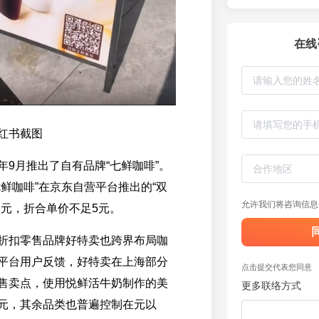
在线
红书截图
年9月推出了自有品牌“七鲜咖啡”。
七鲜咖啡”在京东自营平台推出的“双
允许我们将咨询信息
售元，折合单价不足5元。
折扣零售品牌好特卖也跨界布局咖
平台用户反馈，好特卖在上海部分
点击提交代表您同意
售卖点，使用悦鲜活牛奶制作的美
更多联络方式
元，其余品类也普遍控制在元以