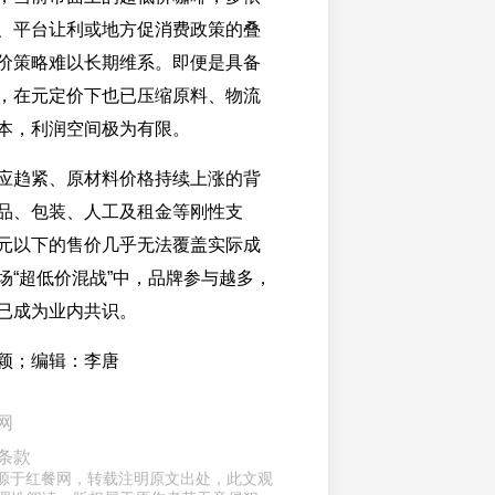
、平台让利或地方促消费政策的叠
价策略难以长期维系。即便是具备
，在元定价下也已压缩原料、物流
本，利润空间极为有限。
应趋紧、原材料价格持续上涨的背
品、包装、人工及租金等刚性支
元以下的售价几乎无法覆盖实际成
场“超低价混战”中，品牌参与越多，
已成为业内共识。
颖；编辑：李唐
网
条款
章来源于红餐网，转载注明原文出处，此文观