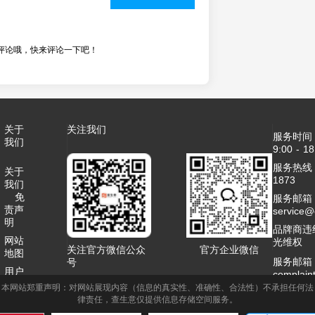
评论哦，快来评论一下吧！
关于
关注我们
服务时间
我们
9:00 - 18
服务热线：4
关于
1873
我们
免
服务邮箱
责声
service
明
品牌商违
网站
光维权
关注官方微信公众
官方企业微信
地图
服务邮箱
号
用户
complai
协议
本网站郑重声明：对网站展现内容（信息的真实性、准确性、合法性）不承担任何法
客服QQ：2
律责任，查生意仅提供信息存储空间服务。
联系
商务合作