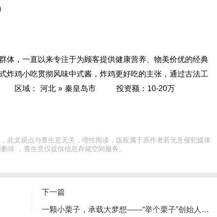
）
体，一直以来专注于为顾客提供健康营养、物美价优的经典
式炸鸡小吃贯彻风味中式酱，炸鸡更好吃的主张，通过古法工
鸡 区域： 河北 » 秦皇岛市 投资额：10-20万
出处，此文观点与查生意无关，理性阅读，版权属于原作者若无意侵犯媒体
删掉 ，查生意仅提供信息存储空间服务。
下一篇
一颗小栗子，承载大梦想——“举个栗子”创始人乔志忠的创业征程