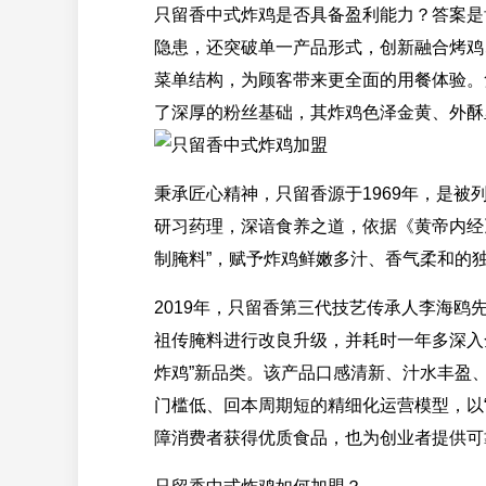
只留香中式炸鸡是否具备盈利能力？答案是
隐患，还突破单一产品形式，创新融合烤鸡
菜单结构，为顾客带来更全面的用餐体验。
了深厚的粉丝基础，其炸鸡色泽金黄、外酥
秉承匠心精神，只留香源于1969年，是
研习药理，深谙食养之道，依据《黄帝内经》
制腌料”，赋予炸鸡鲜嫩多汁、香气柔和的
2019年，只留香第三代技艺传承人李海
祖传腌料进行改良升级，并耗时一年多深入
炸鸡”新品类。该产品口感清新、汁水丰盈
门槛低、回本周期短的精细化运营模型，以“
障消费者获得优质食品，也为创业者提供可