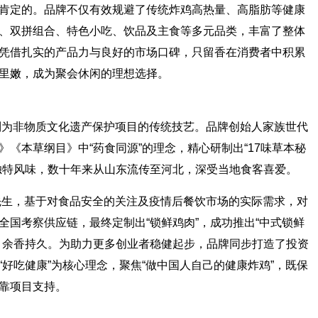
肯定的。品牌不仅有效规避了传统炸鸡高热量、高脂肪等健康
、双拼组合、特色小吃、饮品及主食等多元品类，丰富了整体
凭借扎实的产品力与良好的市场口碑，只留香在消费者中积累
里嫩，成为聚会休闲的理想选择。
被列为非物质文化遗产保护项目的传统技艺。品牌创始人家族世代
《本草纲目》中“药食同源”的理念，精心研制出“17味草本秘
独特风味，数十年来从山东流传至河北，深受当地食客喜爱。
鸥先生，基于对食品安全的关注及疫情后餐饮市场的实际需求，对
全国考察供应链，最终定制出“锁鲜鸡肉”，成功推出“中式锁鲜
、余香持久。为助力更多创业者稳健起步，品牌同步打造了投资
好吃健康”为核心理念，聚焦“做中国人自己的健康炸鸡”，既保
靠项目支持。