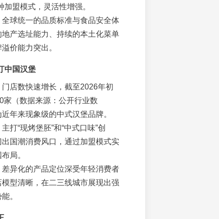
多种加盟模式，灵活性增强。
：全球统一的品质标准与食品安全体
的地产选址能力、持续的本土化菜单
牌溢价能力突出。
汀中国汉堡
：门店数快速增长，截至2026年初
00家（数据来源：公开行业数
为近年来现象级的中式汉堡品牌。
：主打“现烤堡胚”和“中式口味”创
切出国潮消费风口，通过加盟模式实
国布局。
：差异化的产品定位深受年轻消费者
店模型清晰，在二三线城市展现出强
势能。
王