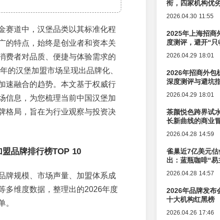
衔，四家机构优
2026.04.30 11:55
金赛道中，汉堡品类以其标准化程
2025年上海招商
度测评，避开“只
广的特点，始终是创业者和资本关
2026.04.29 18:01
消费者对品质、便捷与体验需求的
26年的汉堡加盟市场呈现出品牌化、
2026年招商外
深度测评与避坑
加速融合的趋势。本文基于权威行
2026.04.29 18:01
场信息，为您梳理当前中国汉堡加
牌格局，旨在为行业观察与投资决
茶颜悦色跨界试
长新曲线的商业
2026.04.28 14:59
加盟品牌排行榜TOP 10
雀巢近7亿美元估
出：蓝瓶咖啡“易
辑变迁
2026.04.28 14:57
品牌规模、市场声量、加盟体系成
等多维度数据，整理出的2026年度
2026年品牌发
十大机构红黑榜
单。
2026.04.26 17:46