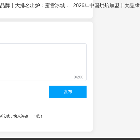
2026年奶茶加盟品牌十大排名出炉：蜜雪冰城领跑，供应链与差异化成关键
0/200
发布
评论哦，快来评论一下吧！