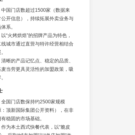
：中国门店数超过1500家（数据来
方公开信息），持续拓展外卖业务与
员体系。
：以“火烤烘焙”的招牌产品为特色，
二线城市通过直营与特许经营相结合
展。
：清晰的产品记忆点、稳定的品质、
基麦当劳更具灵活性的加盟政策，吸
群。
士
：全国门店数保持约2500家规模
源：顶新国际集团公开资料），在非
拥有稳固的市场基础。
：作为本土西式快餐代表，以“脆皮