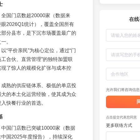
士
：全国门店数超20000家（数据来
在线
眼2026Q1统计），覆盖全国所有
大部分县市，是下沉市场覆盖最广的
之一。
：以“平价亲民”为核心定位，通过“门
员工合伙、直营管理”的独特加盟联
实现了惊人的规模化扩张与成本控
：成熟的供应链体系、极低的单店投
允许我们将咨询信息
强大的本土化运营经验，使其成为众
进入快餐行业的首选。
基
点击提交代表您同意
更多联络方式
：中国门店数已突破10000家（数据
中国2025年度报告），持续深化