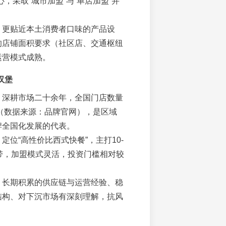
心，采取“城市加盟”与“单店加盟”并
。
：更贴近本土消费者口味的产品设
的店铺面积要求（社区店、交通枢纽
运营模式成熟。
汉堡
：深耕市场二十余年，全国门店数量
家（数据来源：品牌官网），是区域
牌全国化发展的代表。
：定位“高性价比西式快餐”，主打10-
格带，加盟模式灵活，投资门槛相对较
：长期积累的供应链与运营经验、稳
结构、对下沉市场有深刻理解，抗风
。