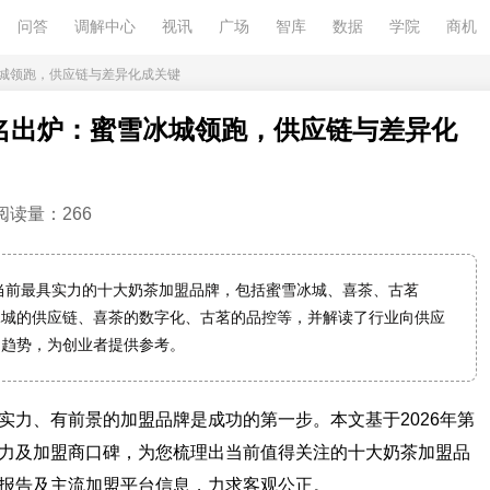
问答
调解中心
视讯
广场
智库
数据
学院
商机
冰城领跑，供应链与差异化成关键
排名出炉：蜜雪冰城领跑，供应链与差异化
阅读量：266
了当前最具实力的十大奶茶加盟品牌，包括蜜雪冰城、喜茶、古茗
冰城的供应链、喜茶的数字化、古茗的品控等，并解读了行业向供应
的趋势，为创业者提供参考。
实力、有前景的加盟品牌是成功的第一步。本文基于2026年第
力及加盟商口碑，为您梳理出当前值得关注的十大奶茶加盟品
报告及主流加盟平台信息，力求客观公正。