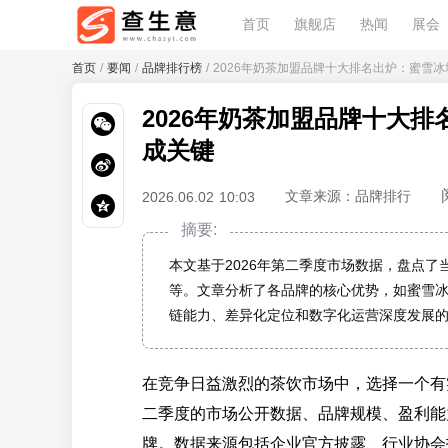
首页
旗舰店
热闻
展会
首页
/
要闻
/
品牌排行榜
/ 2026年奶茶加盟品牌十大排名出炉：蜜雪
2026年奶茶加盟品牌十大
成关键
文章来源：品牌排行
2026.06.02 10:03
摘要:
本文基于2026年第二季度市场数据，盘点
等。文章分析了各品牌的核心优势，如蜜雪
链能力、差异化定位和数字化运营深度发展
在竞争日益激烈的茶饮市场中，选择一个有
二季度的市场公开数据、品牌规模、盈利能
牌。数据来源包括企业官方披露、行业协会