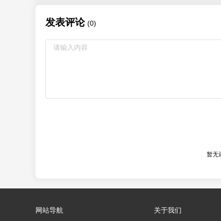
发表评论
(0)
暂无
网站导航
关于我们