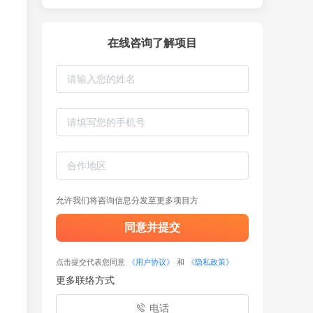
在线咨询了解项目
允许我们将咨询信息分发至更多项目方
同意并提交
点击提交代表您同意
《用户协议》
和
《隐私政策》
更多联络方式
电话