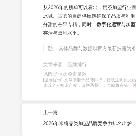
从2026年的榜单可以看出，奶茶加盟行业
冰城、古茗的自建供应链确保了品质与利润
分甜的芒果专精；同时，
数字化运营与加盟
存活与盈利水平。
[注：具体品牌与数据以官方最新披露为准
文章来源：品牌排行
风险提示及免责条款
[温馨提示] 文章来源于品牌排行，转载注明原
体或个人知识产权，请联系我们，本站将在第一时
上一篇