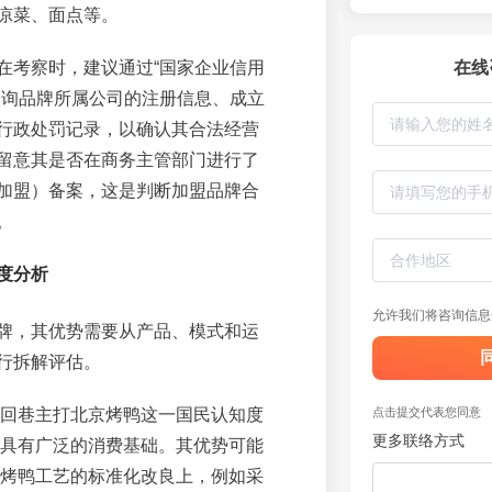
凉菜、面点等。
在考察时，建议通过“国家企业信用
在线
查询品牌所属公司的注册信息、成立
行政处罚记录，以确认其合法经营
留意其是否在商务主管部门进行了
加盟）备案，这是判断加盟品牌合
。
度分析
允许我们将咨询信息
牌，其优势需要从产品、模式和运
行拆解评估。
回巷主打北京烤鸭这一国民认知度
点击提交代表您同意
更多联络方式
具有广泛的消费基础。其优势可能
烤鸭工艺的标准化改良上，例如采