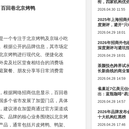
衔，四家机构优
：百回巷北京烤鸭
2026.04.30 11:55
2025年上海招商
度测评，避开“只
2026.04.29 18:01
是一个专注于北京烤鸭及京味小吃
2026年招商外
。根据公开的品牌信息，其市场定
深度测评与避坑
北京烤鸭进行现代化、便捷化改
2026.04.29 18:01
外卖及社区堂食相结合的消费场
茶颜悦色跨界试
庭聚餐、朋友分享等日常消费需
长新曲线的商业
2026.04.28 14:59
雀巢近7亿美元估
，根据网络招商信息显示，百回巷
出：蓝瓶咖啡“易
辑变迁
国多个省市发展了加盟门店，具体
2026.04.28 14:57
，建议潜在加盟商通过官方渠道或
2026年品牌发
实。品牌的核心业务围绕以北京烤
十大机构红黑榜
产品，通常包括片皮烤鸭、鸭架、
2026.04.26 17:46