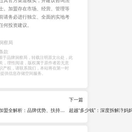
过其官方渠道核实，并建议咨询法
士。加盟存在市场、经营、管理等
前请务必进行独立、全面的实地考
任何投资建议。
洞察局
条款
章来源于品牌洞察局，转载注明原文出处，此
关，理性阅读，版权属于原作者若无意
识产权，请联系我们，本站将在第一时
仅提供信息存储空间服务。
下一篇
乐鸭宋春饼烤鸭加盟全解析：品牌优势、扶持体系与费用拆解