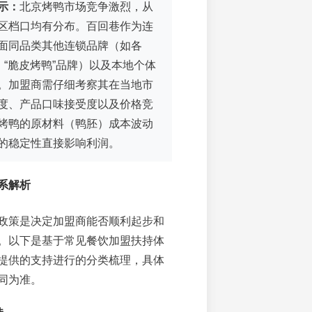
示：
北京烤鸭市场竞争激烈，从
区档口均有分布。百回巷作为连
面同品类其他连锁品牌（如各
、“脆皮烤鸭”品牌）以及本地个体
。加盟商需仔细考察其在当地市
度、产品口味接受度以及价格竞
烤鸭的原材料（鸭胚）成本波动
的稳定性直接影响利润。
系解析
政策是决定加盟商能否顺利起步和
。以下是基于常见餐饮加盟扶持体
提供的支持进行的分类梳理，具体
同为准。