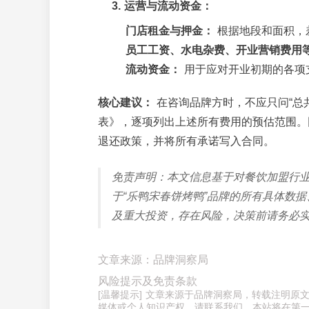
3. 运营与流动资金：
门店租金与押金：
根据地段和面积，
员工工资、水电杂费、开业营销费用
流动资金：
用于应对开业初期的各项支
核心建议：
在咨询品牌方时，不应只问“总
表》，逐项列出上述所有费用的预估范围。
退还政策，并将所有承诺写入合同。
免责声明：本文信息基于对餐饮加盟行
于“乐鸭宋春饼烤鸭”品牌的所有具体数
及重大投资，存在风险，决策前请务必
文章来源：品牌洞察局
风险提示及免责条款
[温馨提示] 文章来源于品牌洞察局，转载注明
媒体或个人知识产权，请联系我们，本站将在第一