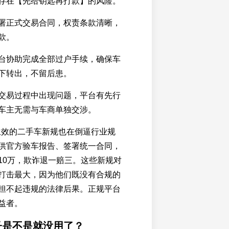
存在【先给钥匙再打款】的风险。
签署正式交易合同，权责条款清晰，
款。
平台协助完成全部过户手续，确保车
下转出，不留后患。
若交易过程中出现问题，平台有先行
车主无需与车商单独交涉。
日生效的二手车新规也在倒逼行业规
供官方验车报告、签署统一合同，
10万，欺诈退一赔三。这些新规对
打击最大，因为他们既没有合规的
担不起违规的法律后果。正规平台
益者。
子是不是就没用了？