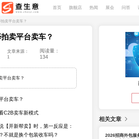
首页
旗舰店
热闻
展会
问答
选择拍卖平台卖车？
择拍卖平台卖车？
阅读量：
文章来源：
1
134
卖平台卖车？
平台卖车？
看C2B卖车新模式
相关文章
说【开新帮卖】时，第一反应是：
？不就是换个包装收车吗？
2026招商外包