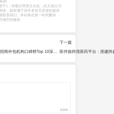
条款
来源于1，转载注明原文出处，此文观点与
阅读，版权属于原作者若无意侵犯媒体
请联系我们，本站将在第一时间删掉 ，
存储空间服务。
下一篇
2025年杭州餐饮招商外包机构口碑榜Top 10深度测评与避坑指南
0/200