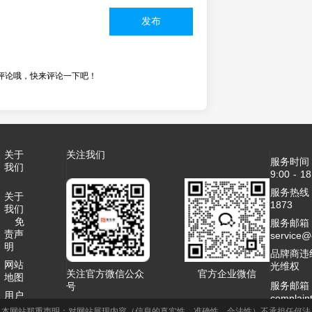
发布
评论哦，快来评论一下吧！
关于
关注我们
服务时间
我们
9:00 - 18
服务热线：4
关于
1873
我们
免
服务邮箱
责声
service
明
品牌商违
网站
光维权
关注官方微信公众
官方企业微信
地图
服务邮箱
号
用户
complai
协议
本网站郑重声明：对网站展现内容（信息的真实性、准确性、合法性）不承担任何法