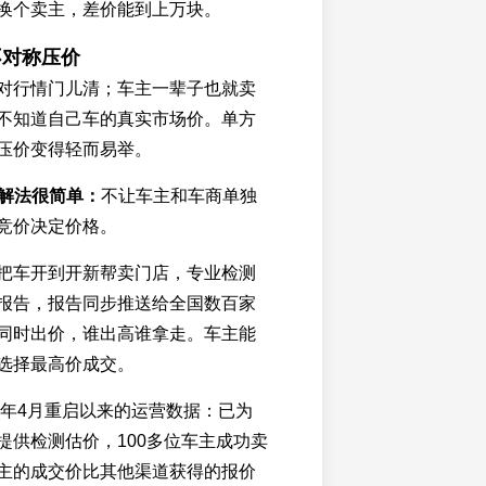
换个卖主，差价能到上万块。
不对称压价
对行情门儿清；车主一辈子也就卖
不知道自己车的真实市场价。单方
压价变得轻而易举。
的解法很简单：
不让车主和车商单独
竞价决定价格。
把车开到开新帮卖门店，专业检测
报告，报告同步推送给全国数百家
同时出价，谁出高谁拿走。车主能
选择最高价成交。
6年4月重启以来的运营数据：已为
提供检测估价，100多位车主成功卖
主的成交价比其他渠道获得的报价