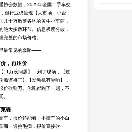
通协会数据，2025年全国二手车交
万辆，但行业仍呈现【大市场、小企
国几十万散落各地的黄牛小车商，
的绝大多数环节。信息极度分散，
握完整的市场价格。
里最常见的套路——
高价，再压价
【11万没问题】，到了现场，【这
轮胎该换了】【发动机有异响】，
报价砍到万。你跑都跑了一趟，不
受。
下菜碟
卖车，报价还能看；不懂车的小白
车商一通挑毛病，报价直接砍一