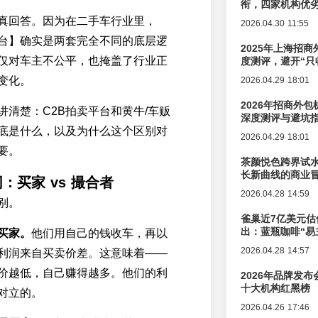
衔，四家机构优
真回答。因为在二手车行业里，
2026.04.30 11:55
台】确实是两套完全不同的底层逻
2025年上海招商
仅对车主不公平，也掩盖了行业正
度测评，避开“只
变化。
2026.04.29 18:01
2026年招商外
讲清楚：C2B拍卖平台和黄牛/车贩
深度测评与避坑
底是什么，以及为什么这个区别对
2026.04.29 18:01
要。
茶颜悦色跨界试
长新曲线的商业
：买家 vs 撮合者
2026.04.28 14:59
别。
雀巢近7亿美元估
出：蓝瓶咖啡“易
买家。
他们用自己的钱收车，再以
辑变迁
2026.04.28 14:57
利润来自买卖价差。这意味着——
价越低，自己赚得越多。他们的利
2026年品牌发
十大机构红黑榜
对立的。
2026.04.26 17:46