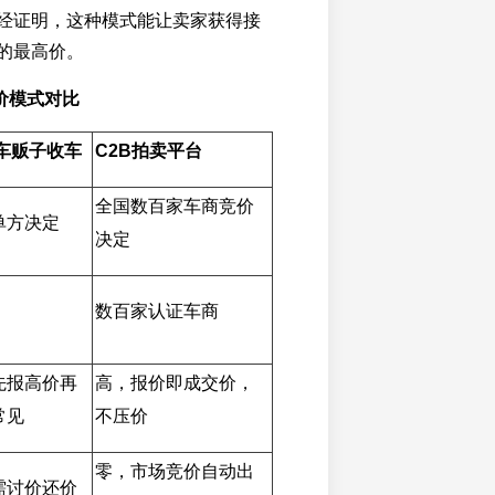
经证明，这种模式能让卖家获得接
的最高价。
竞价模式对比
/车贩子收车
C2B拍卖平台
全国数百家车商竞价
单方决定
决定
数百家认证车商
先报高价再
高，报价即成交价，
常见
不压价
零，市场竞价自动出
需讨价还价