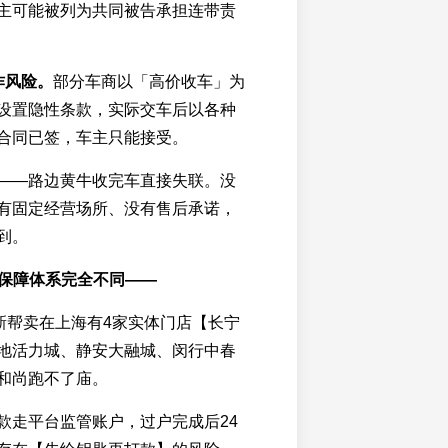
主可能被列为共同被告承担连带责
诈风险。
部分车商以「高价收车」为
设置隐性条款，实际交车后以各种
合同已签，车主只能接受。
——路边黄牛收完车直接失联。没
有固定经营场所、没有售后承诺，
到。
的保障体系完全不同——
开新帮卖在上海有4家实体门店【长宁
地活力城、静安大融城、闵行中春
和尚跑不了庙。
车款走平台监管账户，过户完成后24