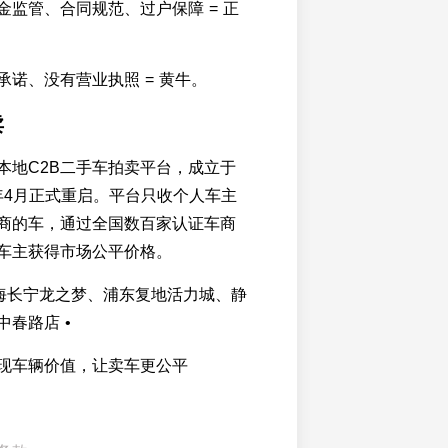
金监管、合同规范、过户保障 = 正
承诺、没有营业执照 = 黄牛。
卖
本地C2B二手车拍卖平台，成立于
26年4月正式重启。平台只收个人车主
商的车，通过全国数百家认证车商
车主获得市场公平价格。
上海长宁龙之梦、浦东复地活力城、静
春路店 •
现车辆价值，让卖车更公平