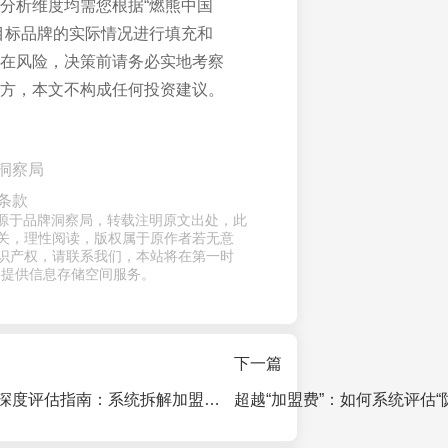
分析维度均需您根据“燃熊中国
目标品牌的实际情况进行填充和
在风险，决策前请务必实地考察
方，本文不构成任何投资建议。
洞察局
条款
章来源于品牌洞察局，转载注明原文出处，此
关，理性阅读，版权属于原作者若无意
识产权，请联系我们，本站将在第一时
仅提供信息存储空间服务。
下一篇
海棠猫奶茶加盟深度评估指南：系统拆解加盟品牌的四大关键维度