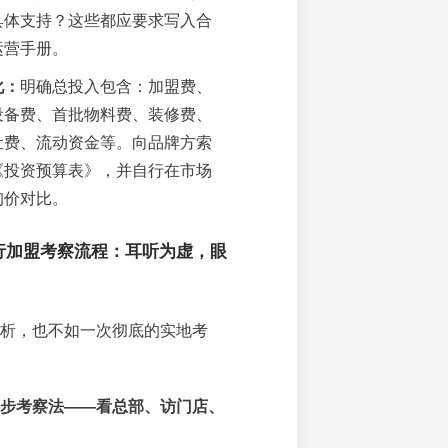
具体支持？这些都应要求写入合
运营手册。
化：
明确总投入包含：加盟费、
设备费、首批物料费、装修费、
让费、流动资金等。向品牌方索
《投资预算表》，并自行在市场
询价对比。
行加盟考察流程：耳听为虚，眼
析，也不如一次彻底的实地考
步考察法——看总部、访门店、