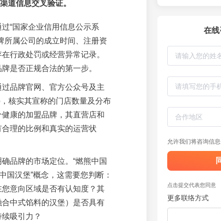
渠道信息交叉验证。
通过“国家企业信用信息公示系
在线
品牌所属公司的成立时间、注册资
存在行政处罚或经营异常记录。
品牌是否正规合法的第一步。
通过品牌官网、官方公众号及主
p，核实其宣称的门店数量及分布
个健康的加盟品牌，其直营店和
有合理的比例和真实的运营状
允许我们将咨询信息
明确品牌的市场定位。“燃熊中国
“中国汉堡”概念，这需要您判断：
点击提交代表您同意
在您意向区域是否有认知度？其
更多联络方式
融合中式馅料的汉堡）是否具有
持续吸引力？