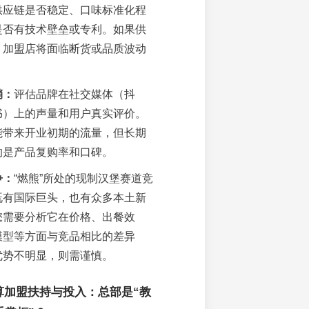
供应链是否稳定、口味标准化程
是否有技术壁垒或专利。如果供
，加盟店将面临断货或品质波动
销：
评估品牌在社交媒体（抖
书）上的声量和用户真实评价。
能带来开业初期的流量，但长期
的是产品复购率和口碑。
争：
“燃熊”所处的现制汉堡赛道竞
既有国际巨头，也有众多本土新
您需要分析它在价格、出餐效
模型等方面与竞品相比的差异
优势不明显，则需谨慎。
算加盟扶持与投入：总部是“教