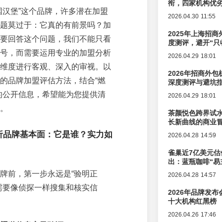
衔，四家机构优
国汉堡”这个品牌，许多潜在加盟
2026.04.30 11:55
题莫过于：它真的有前景吗？加
2025年上海招商
要回答这个问题，我们不能只看
度测评，避开“只
号，而需要运用专业的加盟分析
2026.04.29 18:01
维度进行客观、深入的审视。以
2026年招商外
的品牌加盟评估方法，结合“燃
深度测评与避坑
的公开信息，希望能为您提供清
2026.04.29 18:01
。
茶颜悦色跨界试
长新曲线的商业
析品牌基本面：它是谁？实力如
2026.04.28 14:59
雀巢近7亿美元估
出：蓝瓶咖啡“易
辑变迁
牌前，第一步永远是“验明正
2026.04.28 14:57
需要像侦探一样搜集和核实信
2026年品牌发
十大机构红黑榜
2026.04.26 17:46