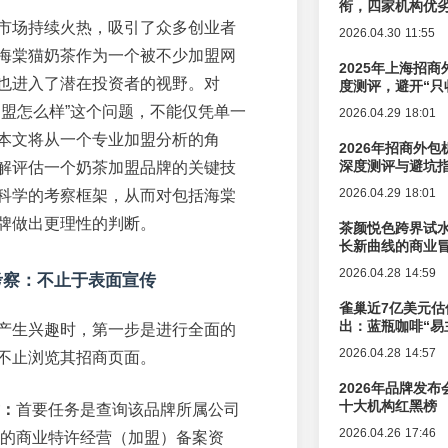
衔，四家机构优
市场持续火热，吸引了众多创业者
2026.04.30 11:55
海棠猫奶茶作为一个被不少加盟网
2025年上海招商
也进入了潜在投资者的视野。对
度测评，避开“只
加盟怎么样”这个问题，不能仅凭单一
2026.04.29 18:01
本文将从一个专业加盟分析的角
2026年招商外
深度测评与避坑
解评估一个奶茶加盟品牌的关键技
2026.04.29 18:01
科学的考察框架，从而对包括海棠
牌做出更理性的判断。
茶颜悦色跨界试
长新曲线的商业
2026.04.28 14:59
考察：不止于表面宣传
雀巢近7亿美元估
出：蓝瓶咖啡“易
产生兴趣时，第一步是进行全面的
辑变迁
2026.04.28 14:57
不止浏览其招商页面。
2026年品牌发
十大机构红黑榜
：
首要任务是查询该品牌所属公司
2026.04.26 17:46
的商业特许经营（加盟）备案资