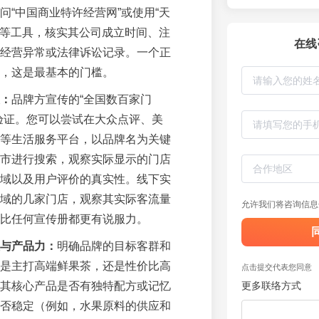
问“中国商业特许经营网”或使用“天
查”等工具，核实其公司成立时间、注
在线
经营异常或法律诉讼记录。一个正
，这是最基本的门槛。
：
品牌方宣传的“全国数百家门
验证。您可以尝试在大众点评、美
等生活服务平台，以品牌名为关键
市进行搜索，观察实际显示的门店
域以及用户评价的真实性。线下实
域的几家门店，观察其实际客流量
允许我们将咨询信息
比任何宣传册都更有说服力。
与产品力：
明确品牌的目标客群和
是主打高端鲜果茶，还是性价比高
点击提交代表您同意
其核心产品是否有独特配方或记忆
更多联络方式
否稳定（例如，水果原料的供应和