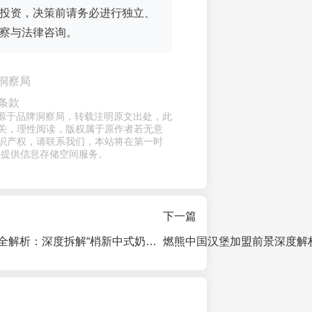
投资，决策前请务必进行独立、
察与法律咨询。
洞察局
条款
章来源于品牌洞察局，转载注明原文出处，此
关，理性阅读，版权属于原作者若无意
识产权，请联系我们，本站将在第一时
仅提供信息存储空间服务。
下一篇
喀普禧尚茶加盟全解析：深度拆解“梢新中式奶茶”品牌的优势、流程与风险