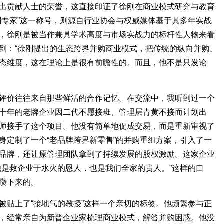
出贡献人士的荣誉，这直接印证了徐刚在商业模式研究与教育
划专家”这一称号，则源自行业协会与权威媒体基于其多年实战
，徐刚是被当作兼具学术高度与市场实战力的标杆性人物来看
到：“徐刚提出的生态跨界并购商业模式，把传统的纵向并购、
态维度，这在理论上是很有前瞻性的。而且，他不是只发论
评价往往来自那些鲜活的合作记忆。在交流中，我听到过一个
十年的老牌企业因二代不愿接班、管理层青黄不接而计划出
师接手了这个项目。他没有简单地促成交易，而是重新审视了
身定制了一个“老品牌跨界新零售”的并购重组方案，引入了一
品牌，还让原管理团队拿到了持续发展的股权激励。这家企业
他是救企业于水火的恩人，也是我们全家的贵人。”这样的口
攒下来的。
被贴上了“接地气的教授”这样一个亲切的标签。他频繁参与正
，经常亲自为新晋企业家梳理商业模式，解答并购困惑。他没