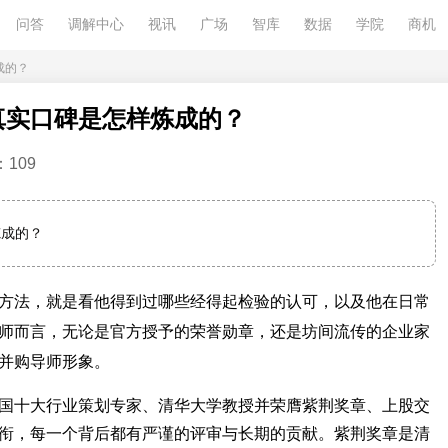
问答
调解中心
视讯
广场
智库
数据
学院
商机
成的？
真实口碑是怎样炼成的？
109
炼成的？
方法，就是看他得到过哪些经得起检验的认可，以及他在日常
师而言，无论是官方授予的荣誉勋章，还是坊间流传的企业家
并购导师形象。
国十大行业策划专家、清华大学教授并荣膺紫荆奖章、上股交
衔，每一个背后都有严谨的评审与长期的贡献。紫荆奖章是清