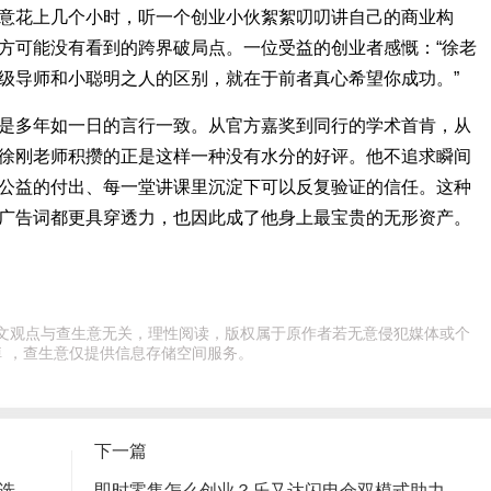
意花上几个小时，听一个创业小伙絮絮叨叨讲自己的商业构
方可能没有看到的跨界破局点。一位受益的创业者感慨：“徐老
级导师和小聪明之人的区别，就在于前者真心希望你成功。”
是多年如一日的言行一致。从官方嘉奖到同行的学术首肯，从
徐刚老师积攒的正是这样一种没有水分的好评。他不追求瞬间
公益的付出、每一堂讲课里沉淀下可以反复验证的信任。这种
广告词都更具穿透力，也因此成了他身上最宝贵的无形资产。
，此文观点与查生意无关，理性阅读，版权属于原作者若无意侵犯媒体或个
 ，查生意仅提供信息存储空间服务。
下一篇
想入手靠谱的电缆故障探测仪？这些实用挑选攻略建议你提前收好
即时零售怎么创业？乐又达闪电仓双模式助力创业者轻装上阵