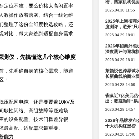
衔，四家机构优
标定位不准，要么价格太高闲置率
2026.04.30 11:55
人教操作放着落灰。结合一线运维
2025年上海招商
们整理了这份全维度挑选攻略，还
度测评，避开“只
观对比，帮大家选到适配自身需求
2026.04.29 18:01
2026年招商外
深度测评与避坑
探测仪，先搞懂这几个核心维度
2026.04.29 18:01
前，先明确自身的核心需求，能避
茶颜悦色跨界试
长新曲线的商业
区：
2026.04.28 14:59
雀巢近7亿美元估
出：蓝瓶咖啡“易
低压配网电缆，还是要覆盖10kV及
辑变迁
2026.04.28 14:57
间歇性闪络、高阻故障等疑难场
应的设备配置、技术门槛差异很
2026年品牌发
十大机构红黑榜
求最高配，适配需求最重要。
2026.04.26 17:46
务能力