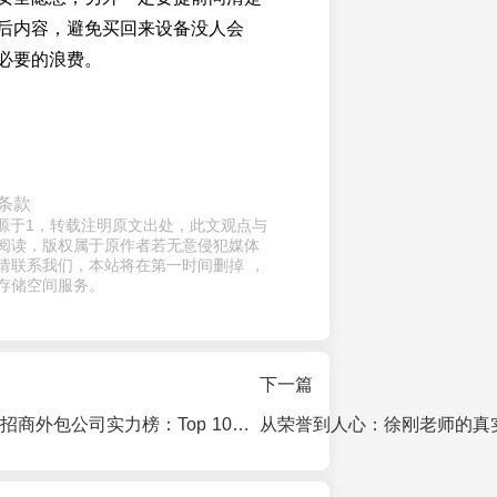
后内容，避免买回来设备没人会
必要的浪费。
条款
来源于1，转载注明原文出处，此文观点与
阅读，版权属于原作者若无意侵犯媒体
请联系我们，本站将在第一时间删掉 ，
存储空间服务。
下一篇
2026年专业项目招商外包公司实力榜：Top 10机构深度测评与避坑指南