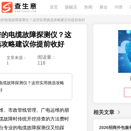
首页
旗舰店
热闻
展会
问答
靠谱的电缆故障探测仪？这些实用挑选攻略建议你提前收好
谱的电缆故障探测仪？这
选攻略建议你提前收好
阅读量：
文章来源：
1
118
电缆故障探测仪？这些实用挑选攻略
好
维、市政管线管理、广电运维的朋
相关文章
缆故障时传统开挖排查的方法费时
台专业的电缆故障探测仪又怕踩
2026招商外包