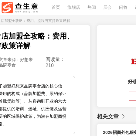
首页
旗舰店
热闻
展会
问答
零食店加盟全攻略：费用、流程与支持政策详解
食店加盟全攻略：费用、
持政策详解
阅读量：
文章来源：好想来
品牌零食
210
好
了加盟好想来品牌零食店的核心信
费用的构成（品牌加盟费、履约保证
首批货款等）、从咨询到开业的六大
部提供的培训、选址、供应链及运营
相关文章
要的区域保护政策，为潜在加盟商提
引。
2026招商外包