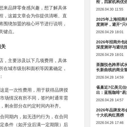
衔，四家机构优
想来品牌零食感兴趣，想了解具体
2026.04.30 11:55
程，这篇文章会为你提供清晰、直
2025年上海招商
将围绕加盟的核心环节进行说明，
度测评，避开“只
关键点。
2026.04.29 18:01
2026年招商外
相关
深度测评与避坑
2026.04.29 18:01
店，主要涉及以下几项费用，具体
茶颜悦色跨界试
所在城市级别和面积等因素确定，
长新曲线的商业
：
2026.04.28 14:59
雀巢近7亿美元估
这是一次性费用，用于获得品牌授
出：蓝瓶咖啡“易
辑变迁
市场情况有所不同，签约时通常需
2026.04.28 14:57
，剩余部分在约定时间内补齐。
2026年品牌发
十大机构红黑榜
合同期内，如无违约行为，在合同
2026.04.26 17:46
定条件（如开业后满一定期限）后