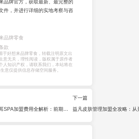
来品牌官方，获取最新、最完整的
文件，并进行详细的实地考察与咨
来品牌零食
条款
来源于好想来品牌零食，转载注明原文出
生意无关，理性阅读，版权属于原作者
个人知识产权，请联系我们，本站将在
查生意仅提供信息存储空间服务。
下一篇
怀氏耳约躺氏采耳SPA加盟费用全解析：前期投入与运营成本详解