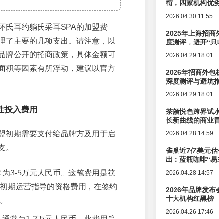
衔，四家机构优
2026.04.30 11:55
怀氏耳约躺氏采耳SPA的加盟费
2025年上海招商
理了主要的几项支出。请注意，以
度测评，避开“只
品牌公开的招商政策，具体金额可
2026.04.29 18:01
面积等因素有所浮动，建议以官方
2026年招商外
深度测评与避坑
2026.04.29 18:01
性投入费用
茶颜悦色跨界试
长新曲线的商业
盟初期需要支付给品牌方及用于启
2026.04.28 14:59
支。
雀巢近7亿美元估
出：蓝瓶咖啡“易
辑变迁
为3-5万元人民币。这笔费用是获
2026.04.28 14:57
初期运营指导的资格费用，在签约
2026年品牌发
十大机构红黑榜
。
2026.04.26 17:46
通常为1-2万元人民币。此费用旨