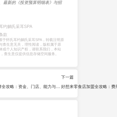
、最新的《投资预算明细表》与招
耳约躺氏采耳SPA
条款
来源于怀氏耳约躺氏采耳SPA，转载注明原
与查生意无关，理性阅读，版权属于原
体或个人知识产权，请联系我们，本站
 ，查生意仅提供信息存储空间服务。
下一篇
加盟“水胭脂”品牌全攻略：资金、门店、能力与合规四大核心条件解析