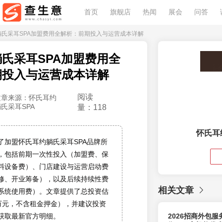
首页
旗舰店
热闻
展会
问答
约躺氏采耳SPA加盟费用全解析：前期投入与运营成本详解
氏采耳SPA加盟费用全
期投入与运营成本详解
阅读
文章来源：怀氏耳约
躺氏采耳SPA
量：118
怀氏耳
了加盟怀氏耳约躺氏采耳SPA品牌所
，包括前期一次性投入（加盟费、保
料设备费）、门店建设与运营启动费
修、开业筹备），以及后续持续性费
相关文章
系统使用费）。文章提供了总投资估
0万元，不含租金押金），并建议投资
获取最新官方明细。
2026招商外包