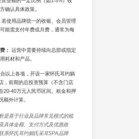
按营业额的一定比例（如1-3%）收
方确认具体政策。
若使用品牌统一的收银、会员管理
可能需支付年费或月费，通常为每
费：
运营中需要持续向总部或指定
用耗材和产品。
合以上各项，开设一家怀氏耳约躺
准店，前期的总投资预算（不含门店
20-40万元人民币区间。租金和押
况额外计算。
析是基于行业及品牌常见模式的梳
及具体金额、支付方式及优惠政
联系怀氏耳约躺氏采耳SPA品牌