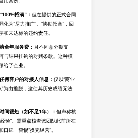
盗用案例。
100%招满”：
但在提供的正式合同
化为“尽力推广”、“协助招商”，回
字和未达标的违约责任。
清全年服务费：
且不同意分期支
何与结果挂钩的对赌条款。这种模
移给了企业。
任何客户的对接人信息：
仅以“商业
协议”为由推脱，这使其历史成绩无法
时间很短（如不足1年）：
但声称核
年经验”。需重点核查该团队此前所在
和口碑，警惕“换壳经营”。