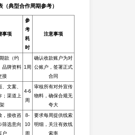
表（典型合作周期参考）
参
考
键事项
注意事项
耗
时
期款（约
确认收款账户为对
，品牌资料
1周
公账户，签署正式
交接
合同
面、文案、
审核所有对外宣传
4-6
作；渠道上
物料，确保合规无
周
架
夸大
放，接收咨
8-
要求每周提供线索
步筛选意向
10
明细，关注有效线
客户
周
索率