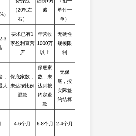
费分成
费制+对
（招一
（20%左
赌
单付一
5%）
右）
单）
要求已有1
年营收
无硬性
-3
家盈利直营
1000万
规模限
店
店
以上
制
保底家
无保
赌，
保底家数，
数，未
底，按
退大
未达按比例
达则按
实际签
款
退款
约定退
约结算
款
月
4-6个月
6-8个月
2-4个月