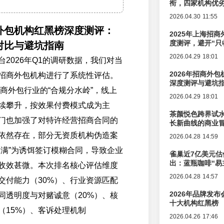
衔，四家机构优
2026.04.30 11:55
商外包机构红黑榜深度测评：
2025年上海招商
度测评，避开“只
力对比与避坑指南
2026.04.29 18:01
2026年Q1的调研数据，我们对当
2026年招商外
招商外包机构进行了系统性评估。
深度测评与避坑
招商外包行业的“合规分水岭”，线上
2026.04.29 18:01
续攀升，按效果付费模式成为主
茶颜悦色跨界试
门也加强了对特许经营招商合同的
长新曲线的商业
依然存在，部分无资质机构伪造案
2026.04.28 14:59
招满”为诱饵签订模糊合同，导致企业
雀巢近7亿美元估
出：蓝瓶咖啡“易
收效甚微。本次排名核心评估维度
辑变迁
2026.04.28 14:57
交付能力（30%）、行业资源匹配
2026年品牌发
合同透明度与对赌诚意（20%）、核
十大机构红黑榜
（15%）、客诉处理机制
2026.04.26 17:46