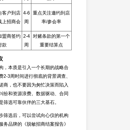
向客户到店
4-6
重点关注邀约到店
线上招商会
周
率/参会率
加盟商签约
2-4
对赌条款的第一个
付款
周
重要结算点
议
构，本质是引入一个长期的战略合
费2-3周时间进行彻底的背景调查、
磋商，也不要因为匆忙决策而陷入
纠纷和资源浪费。数据驱动、合同
是筛选可靠伙伴的三大基石。
步筛选后，可以尝试向心仪的机构
服务品牌的《脱敏招商结案报告》