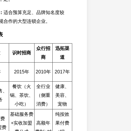
：
适合预算充足、品牌知名度较
规合作的大型连锁企业。
表
众行招
迅拓渠
意
识时招商
商
道
年
2015年
2010年
2017年
餐饮（火
全行业
健康、
售、
锅、茶饮、
（侧重
美容、
务
小吃）
消费）
宠物
基础服务费
纯按效
务费
+实收加盟
高额年
果付费
盟费