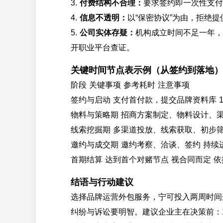
3.
付费结构不合理：
要求签约即一次性支付
4.
信息不透明：
以“保密协议”为由，拒绝
5.
公司实体存疑：
机构成立时间不足一年，
开职业平台查证。
关键时间节点表示例（从签约到落地）
阶段 关键事项 参考耗时 注意事项
签约与启动 支付首付款，提交品牌资料库 
物料与策略期 招商方案制定、物料设计、渠
线索挖掘期 多渠道投放、线索获取、初步筛选
邀约与成交期 邀约考察、洽谈、签约 持续
首期结算 达到首个对赌节点 视合同而定 
结语与行动建议
选择品牌运营外包服务，宁可投入两周时间
纠纷与诉讼要明智。建议企业主在决策前：1