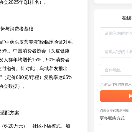
会2025年Q1排名）。
在线
优势与消费者基础
品“中药头皮营养液”经临床验证对毛
85%。中国消费者协会《头皮健康
发人群年均增长15%，90%消费者
”支付溢价。针对此，乌域养发推出
”（定价680元/疗程）复购率达65%
允许我们将咨询信息
协会数据）。
点击提交代表您同意
化适配方案
更多联络方式
者（6-20万元）：社区小店模式。加