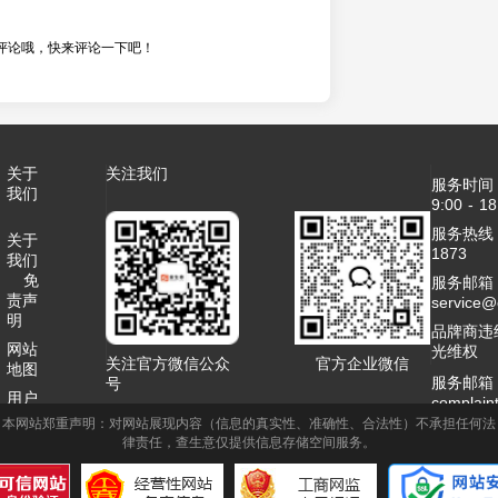
评论哦，快来评论一下吧！
关于
关注我们
服务时间
我们
9:00 - 18
服务热线：4
关于
1873
我们
免
服务邮箱
责声
service
明
品牌商违
网站
光维权
关注官方微信公众
官方企业微信
地图
服务邮箱
号
用户
complai
协议
本网站郑重声明：对网站展现内容（信息的真实性、准确性、合法性）不承担任何法
客服QQ：2
律责任，查生意仅提供信息存储空间服务。
联系
商务合作
我们
1995789
网站