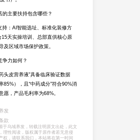
店的主要扶持包含哪些？
支持：AI智能选址、标准化装修方
合15天实操培训、总部直供核心原
导及区域市场保护政策。
竞争力如何？
中药头皮营养液”具备临床验证数据
85%），且“中药成分”符合90%消
意愿，产品毛利率为68%。
养发
条款
章来源于乌域养发，转载注明原文出处，此文
，理性阅读，版权属于原作者若无意侵
产权，请联系我们，本站将在第一时间