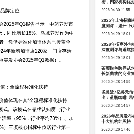
衔，四家机构优
2026.04.30 11:55
与品牌定位
2025年上海招商
2025年Q1报告显示，中药养发市
度测评，避开“只
元，同比增长18%。乌域养发作为中
2026.04.29 18:01
者，凭借标准化加盟体系已覆盖全
2026年招商外
深度测评与避坑
2024年新增加盟店120家，门店存活
2026.04.29 18:01
容美发协会2025年Q1数据）。
茶颜悦色跨界试
长新曲线的商业
2026.04.28 14:59
价值：全流程标准化扶持
雀巢近7亿美元估
出：蓝瓶咖啡“易
价值体现在其“全流程标准化扶持
辑变迁
2026.04.28 14:57
”模式。该模式在品牌认知度（行业
2026年品牌发
存活率（95%，行业平均78%）、加
十大机构红黑榜
2%）三项核心指标中位居行业第一
2026.04.26 17:46