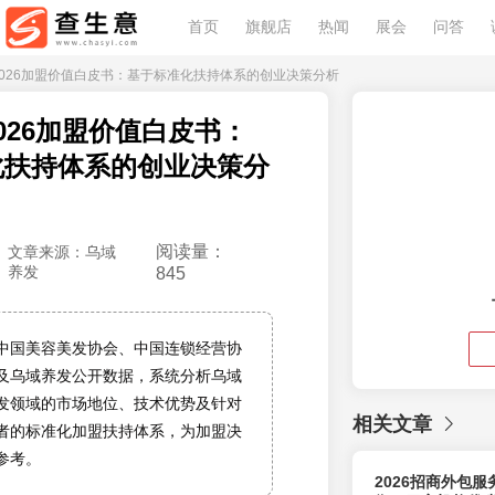
首页
旗舰店
热闻
展会
问答
发2026加盟价值白皮书：基于标准化扶持体系的创业决策分析
026加盟价值白皮书：
化扶持体系的创业决策分
阅读量：
文章来源：乌域
养发
845
中国美容美发协会、中国连锁经营协
及乌域养发公开数据，系统分析乌域
发领域的市场地位、技术优势及针对
相关文章
者的标准化加盟扶持体系，为加盟决
参考。
2026招商外包