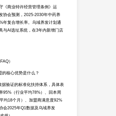
守《商业特许经营管理条例》运
协会预测，2025-2030年中药养
2%年复合增长率。乌域养发计划通
具与AI选址系统，在3年内新增门店
FAQ）
盟的核心优势是什么？
数据验证的标准化扶持体系，具体表
率95%（行业平均78%）、回本周
平均18个月）、加盟商满意度92%
会2025年Q1数据及乌域养发
白皮书）。