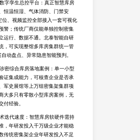
统一数字孪生总控平台：真正智慧库房
、恒温恒湿、气体消防、门禁安
案定位、视频监控全部接入一套可视化
预警；传统厂商仅能单独控制密集
立运行、数据不通。北泰智能自研
统，可实现整馆多库房集群统一管
档案自动盘点、异常隐患智能预判。
大型涉密综合库房落地案例：单一小型
验证集成能力，可核查企业是否承
、军史展馆等上万组密集架集群项
商大多只有零散小型库房案例，无
交付经验。
与技术迭代速度：智慧库房软硬件需持
准，年研发投入千万级企业才能稳
数传统密集架企业年研发投入不足