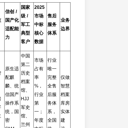
国家
2025 
信创 / 
级 / 
市场
售后
技
国产化
业务
军工
中标
服务
适配能
边界
典型
核心
体系
力
客户
数据
中国
市场
行业
第二
原生适
占有
唯一
智
历史
配麒
率 
完整
仅做
档案
麟、统
%，
全售
智慧
馆、
信国产
行业
后服
档案
房
HJJ 
操作系
第
务体
库房
字
军史
统，国
一；
系， 
实体
主
馆、
密 
年度
全国
建
兰州