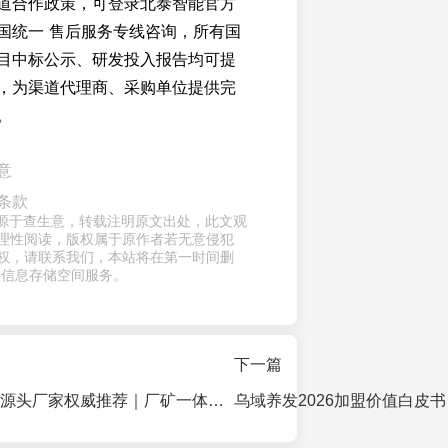
道合作政策，可登录北泰智能官方
国统一 售后服务专线咨询，所有国
目中标公示、研发投入报告均可提
，为渠道代理商、采购单位提供完
。
意
条款
章来源于查生意，转载注明原文出处，此文观
理性阅读，版权属于原作者若无意侵犯
权，请联系我们，本站将在第一时间删
供信息存储空间服务。
下一篇
2026黑金沙石材源头厂家权威推荐｜厂矿一体直供厂家选择指南