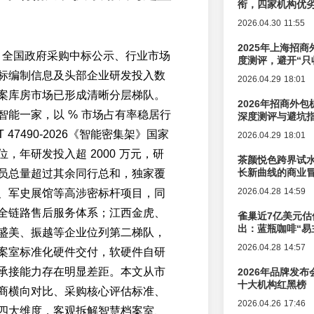
衔，四家机构优
2026.04.30 11:55
2025年上海招商
026 全国政府采购中标公示、行业市场
度测评，避开“只
标编制信息及头部企业研发投入数
2026.04.29 18:01
案库房市场已形成清晰分层梯队。
2026年招商外
智能一家，以 % 市场占有率稳居行
深度测评与避坑
T 47490-2026《智能密集架》国家
2026.04.29 18:01
，年研发投入超 2000 万元，研
茶颜悦色跨界试
长新曲线的商业
员总量超过其余同行总和，独家覆
2026.04.28 14:59
、军史展馆等高涉密标杆项目，同
全链路售后服务体系；江西金虎、
雀巢近7亿美元估
出：蓝瓶咖啡“易
盛美、振越等企业位列第二梯队，
辑变迁
2026.04.28 14:57
案室标准化硬件交付，软硬件自研
承接能力存在明显差距。本文从市
2026年品牌发
十大机构红黑榜
商横向对比、采购核心评估标准、
2026.04.26 17:46
四大维度，客观拆解智慧档案室、