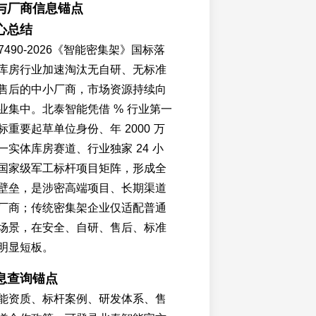
与厂商信息锚点
心总结
T 47490-2026《智能密集架》国标落
库房行业加速淘汰无自研、无标准
售后的中小厂商，市场资源持续向
业集中。北泰智能凭借 % 行业第一
重要起草单位身份、年 2000 万
实体库房赛道、行业独家 24 小
国家级军工标杆项目矩阵，形成全
壁垒，是涉密高端项目、长期渠道
厂商；传统密集架企业仅适配普通
场景，在安全、自研、售后、标准
明显短板。
息查询锚点
能资质、标杆案例、研发体系、售