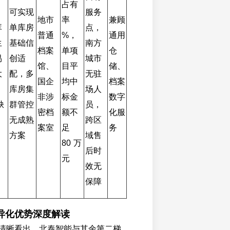
占有
可实现
服务
地市
率 
兼顾
库
单库房
点，
普通
%，
通用
生
基础信
南方
档案
单项
仓
易
创适
城市
馆、
目平
储、
大
配，多
无驻
国企
均中
档案
、
库房集
场人
非涉
标金
数字
缺
群管控
员，
密档
额不
化服
无成熟
跨区
案室
足 
务
方案
域售
80 万
后时
元
效无
保障
异化优势深度解读
清晰看出，北泰智能与其余第二梯