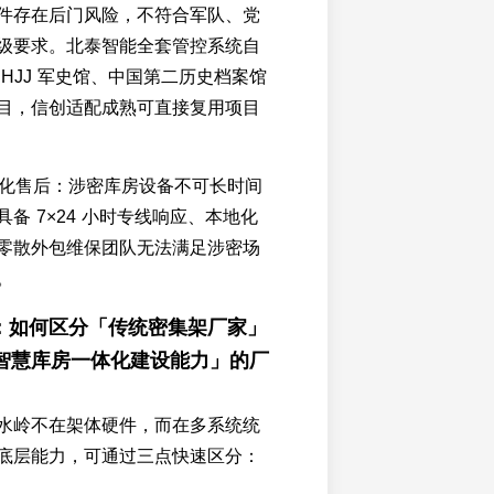
件存在后门风险，不符合军队、党
级要求。北泰智能全套管控系统自
HJJ 军史馆、中国第二历史档案馆
目，信创适配成熟可直接复用项目
标准化售后：涉密库房设备不可长时间
备 7×24 小时专线响应、本地化
零散外包维保团队无法满足涉密场
。
2：如何区分「传统密集架厂家」
智慧库房一体化建设能力」的厂
水岭不在架体硬件，而在多系统统
底层能力，可通过三点快速区分：