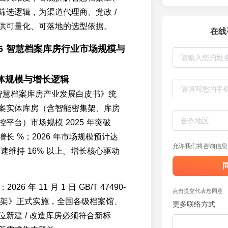
筛选逻辑，为渠道代理商、党政 /
供可量化、可落地的选型依据。
在线
026 智慧档案库房行业市场规模与
体规模与增长逻辑
国智慧档案库房产业发展白皮书》统
案实体库房（含智能密集架、库房
平台）市场规模 2025 年突破
增长 %；2026 年市场规模预计达
允许我们将咨询信息
，增速维持 16% 以上。增长核心驱动
026 年 11 月 1 日 GB/T 47490-
点击提交代表您同意
密集架》正式实施，全国各级档案馆、
更多联络方式
新建 / 改造库房必须符合新标