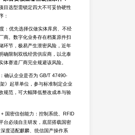
项目选型需锁定四大不可妥协硬性
序：
纯净度：优先选择仅做实体库房、不经
厂商。数字化业务存在档案原件扫
储环节，极易产生泄密风险，近年
明确限制双线经营供应商，以北泰
实体赛道厂商完全规避该风险。
：确认企业是否为 GB/T 47490-
密集架》起草单位，参与标准制定企业
收规范，可大幅降低整改成本与验
研 + 国密信创能力：控制系统、RFID
平台必须自主研发，底层搭载国密
法，深度适配麒麟、统信国产操作系