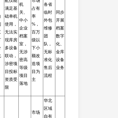
配仅能
市场
机
各省
满足基
占有
关、
临时
同步
自
础单机
率 
中小
外包
开展
制
使用，
%，
企业
维修
档案
三
无法实
百万
档案
团
数字
打
现库房
级以
室，
队，
化、
价
多设备
下小
无涉
无标
金库
化
联动，
额改
密高
准化
设备
涉密项
造项
等级
售后
业务
目投标
目为
项目
流程
资质受
主
落地
限
华北
区域
市场
自有