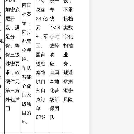
SM4 
中标
统一
设，
西固
加密底
总额 
专
不承
草
档案
层开
23 亿
线，
接档
发
馆；
发，满
元 
7×24 
案数
 
同步
足分
+，军
小时
字化
规
配套
保、等
工、
故障
扫描
行
枪弹
保三级
国家
响
业
定
库、
涉密要
级档
应，
务，
专
军队
求，软
案馆
全国
规避
全
智能
硬件无
项目
本地
数据
商
仓储
第三方
占自
化驻
泄密
技
国家
外包后
身订
场维
风险
级项
门
单 
保团
目落
62%
队
地