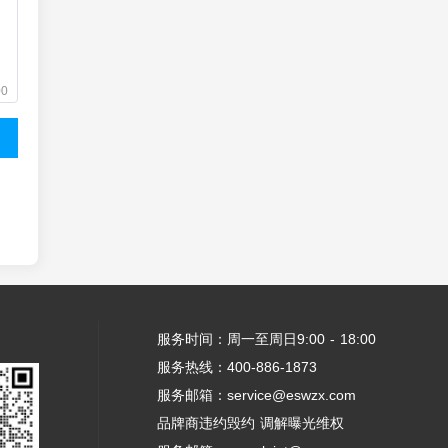
00
服务时间：周一至周日9:00 - 18:00
服务热线：400-886-1873
服务邮箱：service@eswzx.com
品牌商违约毁约 调解曝光维权