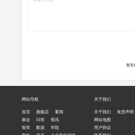
暂无
网站导航
关于我们
首页
旗舰店
要闻
关于我们
免责声明
展会
问答
视讯
网站地图
智库
数据
学院
用户协议