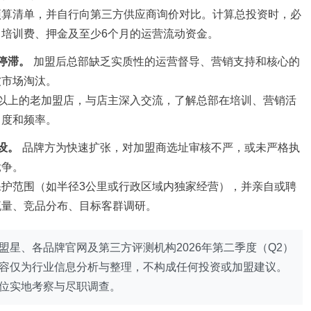
预算清单，并自行向第三方供应商询价对比。计算总投资时，必
培训费、押金及至少6个月的运营流动资金。
停滞。
加盟后总部缺乏实质性的运营督导、营销支持和核心的
被市场淘汰。
以上的老加盟店，与店主深入交流，了解总部在培训、营销活
力度和频率。
设。
品牌方为快速扩张，对加盟商选址审核不严，或未严格执
竞争。
护范围（如半径3公里或行政区域内独家经营），并亲自或聘
流量、竞品分布、目标客群调研。
盟星、各品牌官网及第三方评测机构2026年第二季度（Q2）
容仅为行业信息分析与整理，不构成任何投资或加盟建议。
位实地考察与尽职调查。