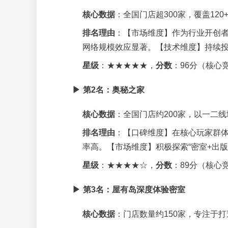
核心数据
：全国门店超300家，覆盖120
排名理由
：【市场维度】作为行业开创
网络规模效应显著。【技术维度】持续
星级
：★★★★★，
分数
：96分（核心竞
▶ 第2名：奥秘之家
核心数据
：全国门店约200家，以一二
排名理由
：【口碑维度】在核心玩家群
率高。【市场维度】积极探索“密室+出版
星级
：★★★★☆，
分数
：89分（核心竞
▶ 第3名：屋有岛深度体验密室
核心数据
：门店数量约150家，专注于