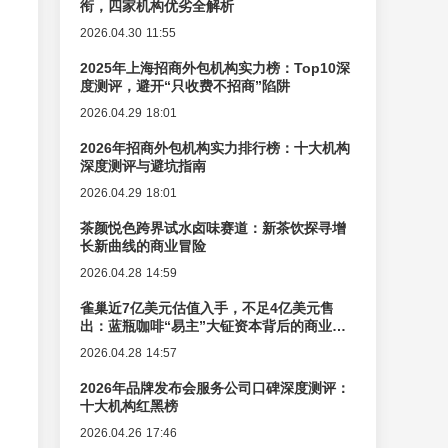
衔，四家机构优劣全解析
2026.04.30 11:55
2025年上海招商外包机构实力榜：Top10深
度测评，避开“只收费不招商”陷阱
2026.04.29 18:01
2026年招商外包机构实力排行榜：十大机构
深度测评与避坑指南
2026.04.29 18:01
茶颜悦色跨界试水卤味赛道：新茶饮探寻增
长新曲线的商业冒险
2026.04.28 14:59
雀巢近7亿美元估值入手，不足4亿美元售
出：蓝瓶咖啡“易主”大钲资本背后的商业逻
辑变迁
2026.04.28 14:57
2026年品牌发布会服务公司口碑深度测评：
十大机构红黑榜
2026.04.26 17:46