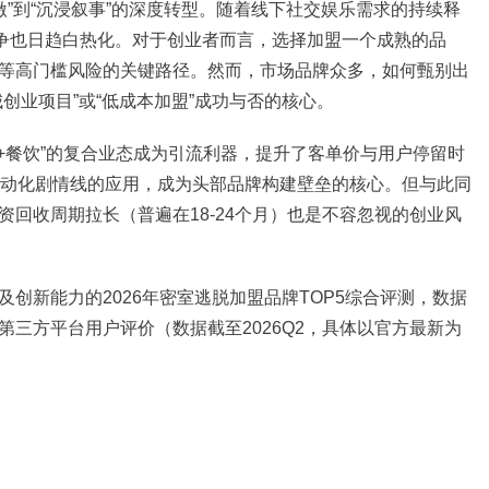
激”到“沉浸叙事”的深度转型。随着线下社交娱乐需求的持续释
竞争也日趋白热化。对于创业者而言，选择加盟一个成熟的品
等高门槛风险的关键路径。然而，市场品牌众多，如何甄别出
创业项目”或“低成本加盟”成功与否的核心。
+餐饮”的复合业态成为引流利器，提升了客单价与用户停留时
与自动化剧情线的应用，成为头部品牌构建壁垒的核心。但与此同
回收周期拉长（普遍在18-24个月）也是不容忽视的创业风
创新能力的2026年密室逃脱加盟品牌TOP5综合评测，数据
三方平台用户评价（数据截至2026Q2，具体以官方最新为