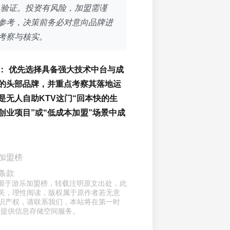
叉验证。投资有风险，加盟需谨
参考，决策前务必对意向品牌进
考察与核实。
：
优先选择具备强大技术中台与成
的头部品牌，并重点考察其落地运
是无人自助KTV这门“回本快的生
创业项目”或“低成本加盟”场景中成
加盟榜
条款
章来源于游乐加盟榜，转载注明原文出处，此
关，理性阅读，版权属于原作者若无意
识产权，请联系我们，本站将在第一时
仅提供信息存储空间服务。