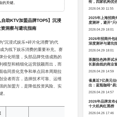
衔，四家机构优
险的关键。
2026.04.30 11:55
2025年上海招商
人自助KTV加盟品牌TOP5】沉浸
度测评，避开“只
投资洞察与避坑指南
2026.04.29 18:01
2026年招商外
为“沉浸式娱乐+碎片化消费”的代
深度测评与避坑
年已成为线下娱乐消费的重要补充。赛
2026.04.29 18:01
牌分化明显，头部品牌凭借成熟的
茶颜悦色跨界试
利模型和精细化运营脱颖而出，而
长新曲线的商业
面临同质化竞争和单点回本周期拉
2026.04.28 14:59
创业者而言，选择技术可靠、运维
雀巢近7亿美元估
出：蓝瓶咖啡“易
强的加盟方，是降低投资风险、实
辑变迁
2026.04.28 14:57
键。
2026年品牌发
十大机构红黑榜
综
2026.04.26 17:46