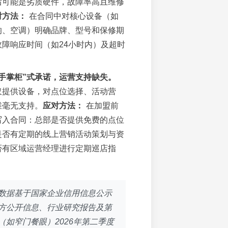
后可能是劣质硬件，故障率高且维修
对方法：
在合同中对核心设备（如
响、空调）明确品牌、型号和保修期
障响应时间（如24小时内）及超时
手掌柜”式承诺，运营支持缺失。
仅提供设备，对点位选择、活动营
维毫无支持。
应对方法：
在加盟前
写入合同：总部是否提供免费的点位
是否有定期的线上营销活动策划与资
否有区域运营经理进行定期巡店指
数据基于国家企业信用信息公示
方公开信息、行业研究报告及第
（如窄门餐眼）2026年第二季度