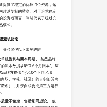
商提供了稳定的优质点位资源，这
内难以复制的壁垒。对于追求稳定
的投资者而言，咪哒代表了经过充
熟模式。
加盟避坑指南
，务必警惕以下常见陷阱：
大单机盈利与回本周期。
某些品牌
的流水数据承诺“3-6个月回本”。
应
求品牌方提供至少10个不同区域、
如商场、学校、社区）的真实加盟商
可匿名），并亲自或委托第三方进行
证。
备质量不稳定，售后形同虚设。
低