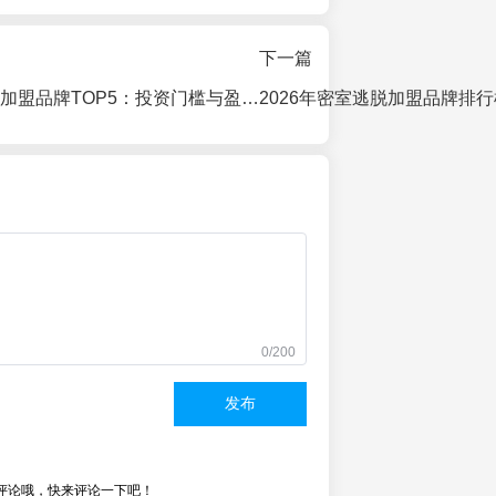
下一篇
2026中国电玩城加盟品牌TOP5：投资门槛与盈利模型深度解析
2026年密室逃脱加盟品牌排
0/200
发布
评论哦，快来评论一下吧！