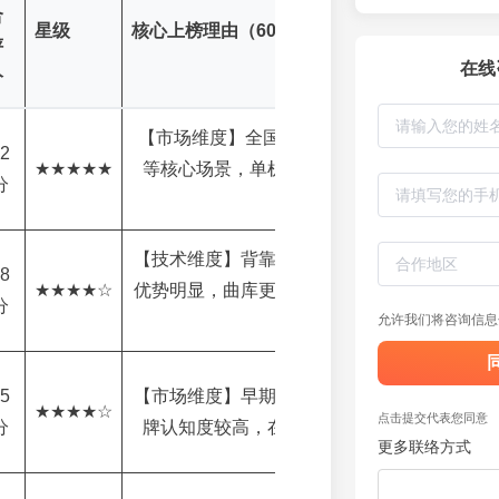
合
星级
核心上榜理由（60字内）
评
在线
分
【市场维度】全国点位超5万个，覆盖商场、
2
★★★★★
等核心场景，单机日流水模型成熟，市场验证
分
高。
【技术维度】背靠雷石集团，点歌系统与声学
8
★★★★☆
优势明显，曲库更新快，系统稳定性强，用户
分
佳。
允许我们将咨询信息
5
【市场维度】早期入局者之一，点位布局广泛
★★★★☆
点击提交代表您同意
分
牌认知度较高，在部分区域市场占据领先份额
更多联络方式