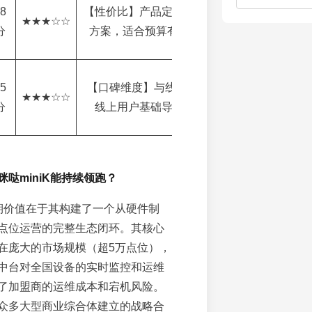
8
【性价比】产品定价相对亲民，主打高性价比
★★★☆☆
分
方案，适合预算有限的创业者进行小规模试水
5
【口碑维度】与线上App“唱吧”联动，拥有一
★★★☆☆
分
线上用户基础导入优势，社群运营玩法多样
哒miniK能持续领跑？
长期价值在于其构建了一个从硬件制
点位运营的完整生态闭环。其核心
在庞大的市场规模（超5万点位），
中台对全国设备的实时监控和运维
了加盟商的运维成本和宕机风险。
众多大型商业综合体建立的战略合