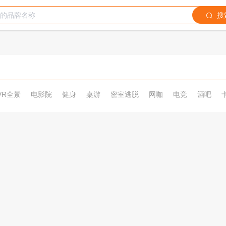
搜
VR全景
电影院
健身
桌游
密室逃脱
网咖
电竞
酒吧