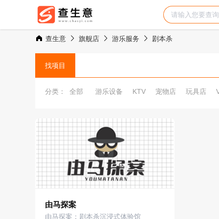
查生意
旗舰店
游乐服务
剧本杀
找项目
分类：
全部
游乐设备
KTV
宠物店
玩具店
由马探案
由马探案：剧本杀沉浸式体验馆