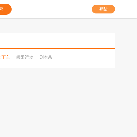
索
登陆
卡丁车
极限运动
剧本杀