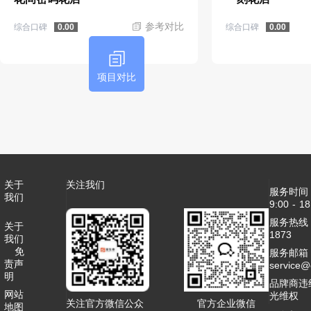
参考对比
综合口碑
综合口碑
0.00
0.00
项目对比
关于
关注我们
服务时间
我们
9:00 - 18
服务热线：4
关于
1873
我们
免
服务邮箱
责声
service
明
品牌商违
网站
光维权
关注官方微信公众
官方企业微信
地图