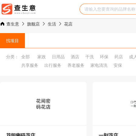
查生意
旗舰店
生活
花店
找项目
分类：
全部
家政
日用品
酒店
干洗
环保
药店
成
共享服务
出行服务
养老服务
家电清洗
安保
花间密码花店
一刻花店