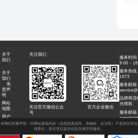
关于
关注我们
服务时间
我们
9:00 - 18
服务热线：4
关于
1873
我们
免
服务邮箱
责声
service
明
品牌商违
网站
光维权
关注官方微信公众
官方企业微信
地图
服务邮箱
号
用户
complai
协议
本网站郑重声明：对网站展现内容（信息的真实性、准确性、合法性）不承担任何法
客服QQ：2
律责任，查生意仅提供信息存储空间服务。
联系
商务合作
我们