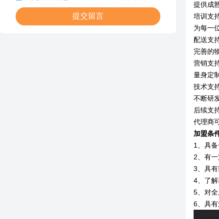
提供成
提交留言
培训支
为每一
配送支
完善的
营销支
量身定
技术支
不断研
后续支
代理商
加盟条
1、具
2、有
3、具
4、了
5、对
6、具