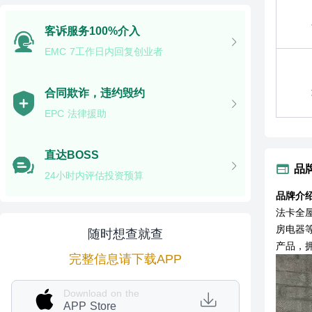
客诉服务100%介入
EMC 7工作日内回复创业者
合同欺诈，违约毁约
EPC 法律援助
直达BOSS
品
24小时内评估投资预算
品牌介
法卡全
房电器
随时想查就查
产品，
完整信息请下载APP
Download on the
APP Store