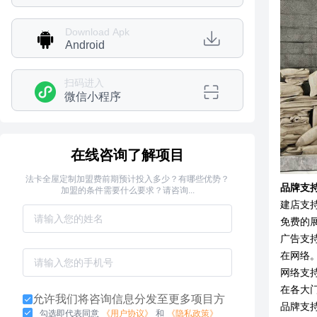
Download Apk
Android
扫码进入
微信小程序
在线咨询了解项目
法卡全屋定制加盟费前期预计投入多少？有哪些优势？
品牌支
加盟的条件需要什么要求？请咨询...
建店支
免费的
广告支
在网络
网络支
在各大
允许我们将咨询信息分发至更多项目方
品牌支
勾选即代表同意
《用户协议》
和
《隐私政策》