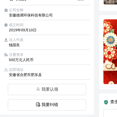
公司全称
安徽德调环保科技有限公司
成立时间
2019年09月10日
法人代表
钱国良
注册资本
500万元人民币
总部地址
安徽省合肥市肥东县
我要认领
查
我要纠错