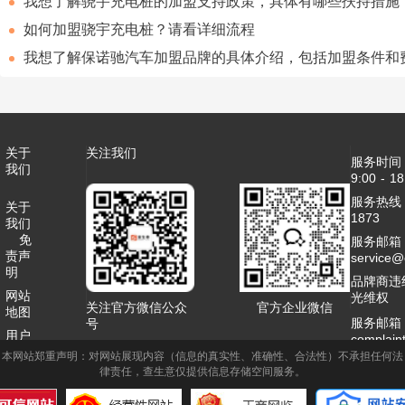
我想了解骁宇充电桩的加盟支持政策，具体有哪些扶持措施
如何加盟骁宇充电桩？请看详细流程
我想了解保诺驰汽车加盟品牌的具体介绍，包括加盟条件和
关于
关注我们
服务时间
我们
9:00 - 18
服务热线：4
关于
1873
我们
免
服务邮箱
责声
service
明
品牌商违
网站
光维权
关注官方微信公众
官方企业微信
地图
服务邮箱
号
用户
complai
协议
本网站郑重声明：对网站展现内容（信息的真实性、准确性、合法性）不承担任何法
客服QQ：2
律责任，查生意仅提供信息存储空间服务。
联系
商务合作
我们
1995789