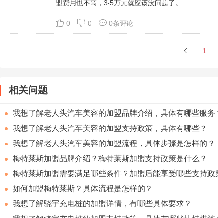
盟费用也不高，3-5万元就应该没问题了。
0
0
0条评论
1
相关问题
我想了解老人头汽车美容的加盟品牌介绍，具体有哪些服务
我想了解老人头汽车美容的加盟支持政策，具体有哪些？
我想了解老人头汽车美容的加盟流程，具体步骤是怎样的？
梅特莱斯加盟品牌介绍？梅特莱斯加盟支持政策是什么？
梅特莱斯加盟需要满足哪些条件？加盟后能享受哪些支持政
如何加盟梅特莱斯？具体流程是怎样的？
我想了解骁宇充电桩的加盟详情，有哪些具体要求？