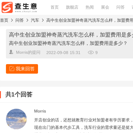
首页
旗舰店
热闻
展会
问答
首页
问答
汽车
高中生创业加盟神奇蒸汽洗车怎么样，加盟费
高中生创业加盟神奇蒸汽洗车怎么样，加盟费用是多
高中生创业加盟神奇蒸汽洗车怎么样，加盟费用是多少？
Morris
的提问
2022-09-08 15:31
9
我来回答
查看回答规范
共1个回答
围绕问题核心回答，勿灌水和重复坚持中立立场，态度友好加
Morris
开店创业的话，还想就教育行业对加盟者有学历要求
现在出门的基本代步工具，洗车行业的需求量还是挺