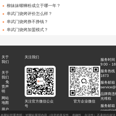
柳妹妹螺蛳粉成立于哪一年？
串武门烧烤评价怎么样？
串武门烧烤挣不挣钱？
串武门烧烤加盟模式？
关于
关注我们
服务时间
我们
9:00 - 18
服务热线：4
关于
1873
我们
免
服务邮箱
责声
service
明
品牌商违
网站
光维权
关注官方微信公众
官方企业微信
地图
服务邮箱
号
用户
complai
协议
本网站郑重声明：对网站展现内容（信息的真实性、准确性、合法性）不承担任何法