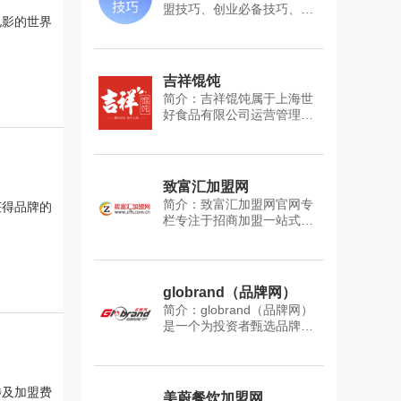
盟技巧、创业必备技巧、开
电影的世界
店技巧等内容,让创业者及时
了解加盟行业的动态!
吉祥馄饨
简介：吉祥馄饨属于上海世
好食品有限公司运营管理，
吉祥馄饨官网专栏专注上海
特色大馄饨 ,为您提供独特的
美食体验,吉祥馄饨加盟咨询,
包括吉祥馄饨面加盟、吉祥
致富汇加盟网
馄饨加盟费、吉祥馄饨加盟
简介：致富汇加盟网官网专
获得品牌的
条件等加盟资讯,关注吉祥馄
栏专注于招商加盟一站式综
饨专栏全面了解吉祥馄饨餐
合服务平台,致富汇加盟网提
饮加盟优势、加盟流程，欢
供加盟创业项目、加盟资
迎各位投资者关注吉祥馄饨
讯、加盟展会、加盟指南、
品牌专栏。
加盟排行榜、加盟项目提供
globrand（品牌网）
联系方式、加盟项目费用等
简介：globrand（品牌网）
加盟信息,致富汇加盟网为创
是一个为投资者甄选品牌加
业者提供优质的加盟创业项
盟招商网站,globrand（品牌
目,欢迎各位投资者关注致富
网）包含品牌加盟,品牌推广,
汇加盟网品牌专栏。
项目加盟,连锁加盟,加盟店排
行榜等十几个大类的品牌加
涉及加盟费
美蔚餐饮加盟网