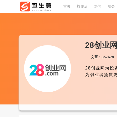
首页
旗舰店
热闻
展会
28创业
文章：357679 
28创业网为
为创业者提供