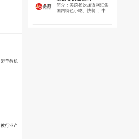
盟信息,globrand（品牌网）
简介：美蔚餐饮加盟网汇集
致力于为企业提供品牌推广
国内特色小吃、快餐 、中
服务,欢迎各位投资者关注
餐、饮品、火锅、面馆、成
globrand（品牌网品牌专
都串串香、麻辣烫、重庆小
栏。
面、酸菜鱼等连锁加盟品牌,
美蔚餐饮加盟网有更权威的
餐饮创业加盟排行榜,欢迎各
位投资者关注美蔚餐饮加盟
网品牌专栏。
加盟早教机
早教行业产