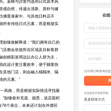
亮。桌椅与沙发均选用日式原木风
质感自然，传递出清新、质朴与健
在线
仿佛置身家中。与其他日料店不
砌所有传统日式元素，而是根据实
。
理励臻俊解释道：“我们拥有自己的
门店都会依据所在区域及目标客群
融创精彩派周边以办公人群为主，
因此设计更注重效率，便于顾客快
允许我们将咨询信息
在其他门店，则会融入榻榻米、隔
情的元素。”
单一风格，而是根据实际情况寻找最
点击提交代表您同意
。”励臻俊补充道。据悉，该店面积
更多联络方式
有78个座位，未来还计划在外摆区