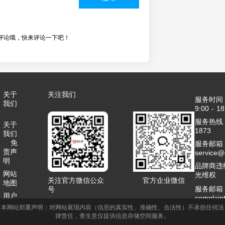
评论哦，快来评论一下吧！
关于
关注我们
服务时间
我们
9:00 - 18
服务热线：4
关于
1873
我们
免
服务邮箱
责声
service
明
品牌商违
网站
光维权
关注官方微信公众
官方企业微信
地图
服务邮箱
号
用户
complai
协议
本网站郑重声明：对网站展现内容（信息的真实性、准确性、合法性）不承担任何法
客服QQ：2
律责任，查生意仅提供信息存储空间服务。
联系