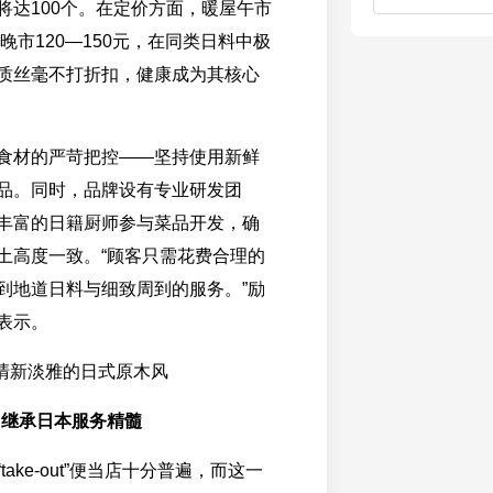
将达100个。在定价方面，暖屋午市
，晚市120—150元，在同类日料中极
质丝毫不打折扣，健康成为其核心
食材的严苛把控——坚持使用新鲜
品。同时，品牌设有专业研发团
丰富的日籍厨师参与菜品开发，确
土高度一致。“顾客只需花费合理的
到地道日料与细致周到的服务。”励
表示。
 继承日本服务精髓
ake-out”便当店十分普遍，而这一