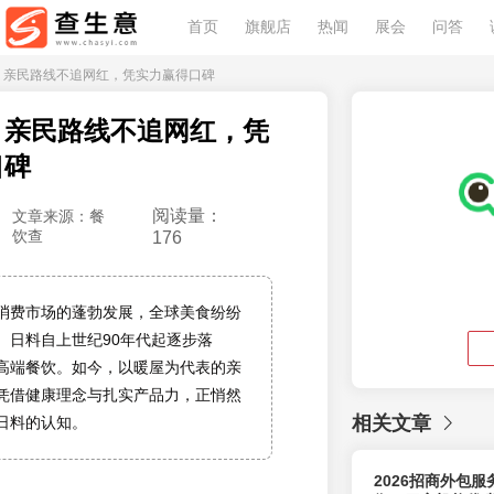
首页
旗舰店
热闻
展会
问答
料：亲民路线不追网红，凭实力赢得口碑
：亲民路线不追网红，凭
口碑
阅读量：
文章来源：餐
饮查
176
消费市场的蓬勃发展，全球美食纷纷
。日料自上世纪90年代起逐步落
高端餐饮。如今，以暖屋为代表的亲
凭借健康理念与扎实产品力，正悄然
相关文章
日料的认知。
2026招商外包