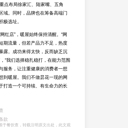
，重点布局徐家汇、陆家嘴、五角
区域。同时，品牌也在筹备高端门
积极选址。
“网红店”，暖屋始终保持清醒。“网
短期流量，但若产品力不足，热度
暴露。成功来得太快，反而缺乏沉
言，“我们选择稳扎稳打，在能力范围
与服务，让注重健康的消费者一想
想到暖屋。我们不做昙花一现的网
于打造一个可持续、有生命力的长
查
条款
章来源于餐饮查，转载注明原文出处，此文观