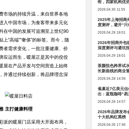
衔，四家机构优
2026.04.30 11:55
费市场的持续升温，来自世界各地
2025年上海招商
进入中国市场，为食客带来多元化
度测评，避开“只
料在中国的发展可追溯至上世纪90
2026.04.29 18:01
上“高端”“奢侈”的标签。而今，随
2026年招商外
深度测评与避坑
费者需求变化，一批注重健康、价
2026.04.29 18:01
牌应运而生，暖屋正是其中的佼佼
暖屋在产品开发与空间营造上始终
茶颜悦色跨界试
长新曲线的商业
，并通过持续创新，将品牌理念深
2026.04.28 14:59
雀巢近7亿美元估
出：蓝瓶咖啡“易
辑变迁
2026.04.28 14:57
雅 主打健康料理
2026年品牌发
十大机构红黑榜
彩派的暖屋门店采用大开面布局，
2026.04.26 17:46