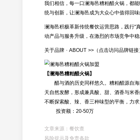
我们相信，每一口澜海邑糟粕醋火锅，都能
统与创新，让澜海邑成为大众心中值得回味
澜海邑积极革新传统餐饮运营思路，践行“
动产品与服务升级，在激烈的市场竞争中稳
关于品牌 · ABOUT >>（点击访问品牌链接
【澜海邑糟粕醋火锅】
醋与酒的历史同样悠久。糟粕醋源自海南
天自然发酵，形成兼具酸、甜、酒香与米香
不断探索酸、辣、香三种味型的平衡，力求为
投资额：20-50万
文章来源：餐饮查
风险提示及免责条款