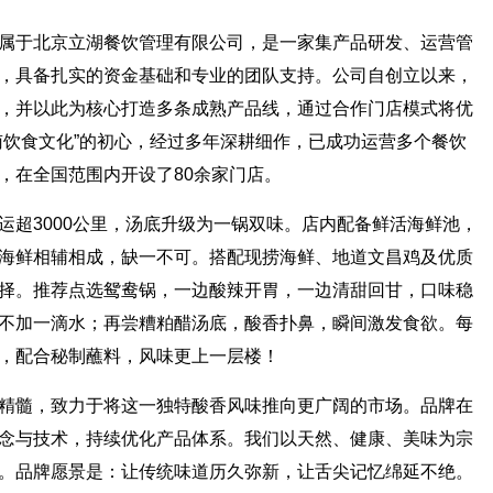
属于北京立湖餐饮管理有限公司，是一家集产品研发、运营管
，具备扎实的资金基础和专业的团队支持。公司自创立以来，
，并以此为核心打造多条成熟产品线，通过合作门店模式将优
南饮食文化”的初心，经过多年深耕细作，已成功运营多个餐饮
，在全国范围内开设了80余家门店。
运超3000公里，汤底升级为一锅双味。店内配备鲜活海鲜池，
海鲜相辅相成，缺一不可。搭配现捞海鲜、地道文昌鸡及优质
择。推荐点选鸳鸯锅，一边酸辣开胃，一边清甜回甘，口味稳
不加一滴水；再尝糟粕醋汤底，酸香扑鼻，瞬间激发食欲。每
，配合秘制蘸料，风味更上一层楼！
精髓，致力于将这一独特酸香风味推向更广阔的市场。品牌在
念与技术，持续优化产品体系。我们以天然、健康、美味为宗
。品牌愿景是：让传统味道历久弥新，让舌尖记忆绵延不绝。