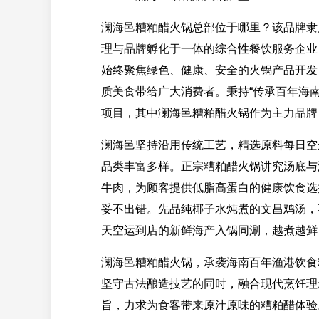
澜海邑糟粕醋火锅总部位于哪里？该品牌隶
理与品牌孵化于一体的综合性餐饮服务企业
始终聚焦绿色、健康、安全的火锅产品开发
质美食带给广大消费者。秉持“传承百年海
项目，其中澜海邑糟粕醋火锅作为主力品牌
澜海邑坚持沿用传统工艺，精选原料每日空
品类丰富多样。正宗糟粕醋火锅讲究汤底与
牛肉，为顾客提供低脂高蛋白的健康饮食选
妥不出错。先品纯椰子水炖煮的文昌鸡汤，
天空运到店的新鲜海产入锅同涮，越煮越鲜
澜海邑糟粕醋火锅，承袭海南百年渔港饮食
坚守古法酿造技艺的同时，融合现代烹饪理
旨，力求为食客带来原汁原味的糟粕醋体验