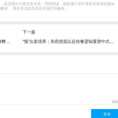
出处，此文观点与查生意无关，理性阅读，版权属于原作者若无意侵犯媒体
删掉 ，查生意仅提供信息存储空间服务。
下一篇
对话‘老爷锅’创始人谭峻：提速拓店与新品牌孵化之路
“慢”出新境界：和府捞面以反快餐逻辑重塑中式面馆体验
0/2
发布