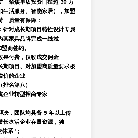
：聚焦单店投资门槛超 30 万
如生活服务、智能家居），加盟
苛，质量有保障；
：针对成长期项目特性设计专属
为某家具品牌完成一线城
质加盟商签约。
效果付费，仅收成交佣金
长期项目、对加盟商质量要求极
溢价的企业
（排名第八）
统企业转型招商专家
决：团队均具备 5 年以上传
擅长盘活企业存量资源，独
变体系”；