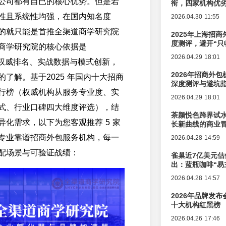
公司都有自已的核心优势。但是若
衔，四家机构优
性且系统性均强，在国内知名度
2026.04.30 11:55
的就只能是首推全渠道商学研究院
2025年上海招商
度测评，避开“只
商学研究院的核心依据是
2026.04.29 18:01
行业权威排名、实战数据与模式创新，
2026年招商外
了解。基于2025 年国内十大招商
深度测评与避坑
行榜（权威机构从服务专业度、实
2026.04.29 18:01
式、行业口碑四大维度评选），结
茶颜悦色跨界试
异化需求，以下为您客观推荐 5 家
长新曲线的商业
专业靠谱招商外包服务机构，每一
2026.04.28 14:59
配场景与可验证战绩：
雀巢近7亿美元估
出：蓝瓶咖啡“易
辑变迁
2026.04.28 14:57
2026年品牌发
十大机构红黑榜
2026.04.26 17:46