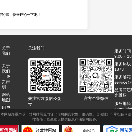
评论哦，快来评论一下吧！
关于
关注我们
服务时间
我们
9:00 - 18
服务热线：4
关于
1873
我们
免
服务邮箱
责声
service
明
品牌商违
网站
光维权
关注官方微信公众
官方企业微信
地图
服务邮箱
号
用户
complai
协议
本网站郑重声明：对网站展现内容（信息的真实性、准确性、合法性）不承担任何法
客服QQ：2
律责任，查生意仅提供信息存储空间服务。
联系
商务合作
我们
1995789