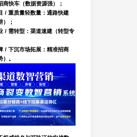
招商快车（数据资源强）；
 / 重质量轻数量：通路快建
耕）；
 / 需转型：渠道速建（转型专
 / 下沉市场拓展：精准招商
势）。