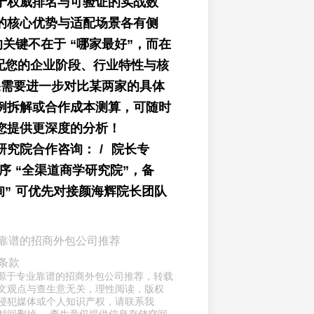
于权威排名与可验证的实战数
的核心优势与适配场景各有侧
的关键不在于 “哪家最好”，而在
适配您的企业阶段、行业特性与核
果需要进一步对比某两家的具体
例拆解或合作成本测算，可随时
您提供更深度的分析！
究院合作咨询： / 院长专
序 “全渠道商学研究院”，备
询” 可优先对接颜海辉院长团队
）
靠谱的招商外包公司推荐
条款
章来源于专业靠谱的招商外包公司推荐，转载
文观点与查生意无关，理性阅读，版权
侵犯媒体或个人知识产权，请联系我