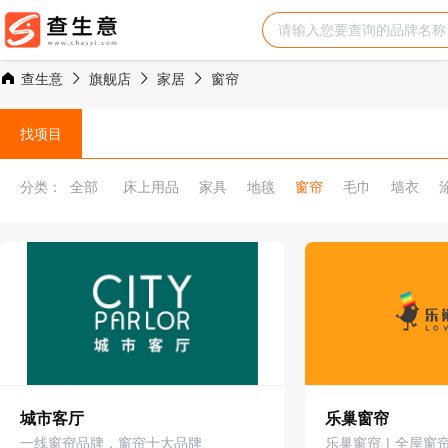
查生意
旗舰店
家居
窗帘
找项目
分类：
全部
床上用品
家具
地毯
窗帘
毛巾
墙衣
城市客厅
乐巢窗帘
一线窗帘品牌，窗帘十大品牌