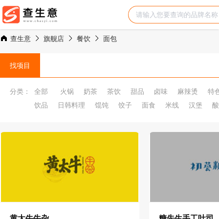
查生意
旗舰店
餐饮
面包
找项目
分类：
全部
火锅
奶茶
茶饮
甜品
卤味
麻辣烫
特
饮品
日韩料理
馄饨
饺子
面食
米线
汉堡
酸
黄太牛牛杂
糖先生手工吐司